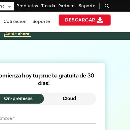
Productos
Tienda
Partners
Soporte
ina
DESCARGAR
Cotización
Soporte
.
¡Actúe ahora!
omienza hoy tu prueba gratuita de 30
días!
On-premises
Cloud
ombre *