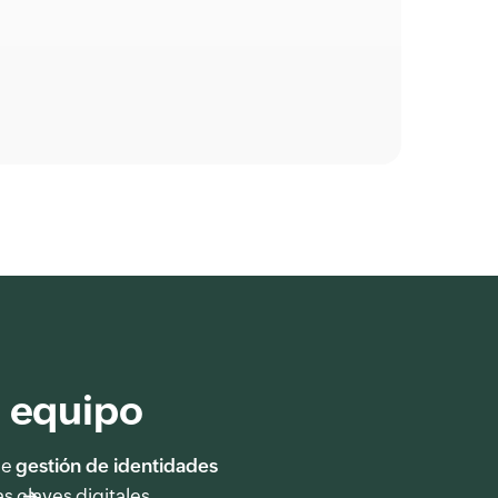
l equipo
de
gestión de identidades
s claves digitales.