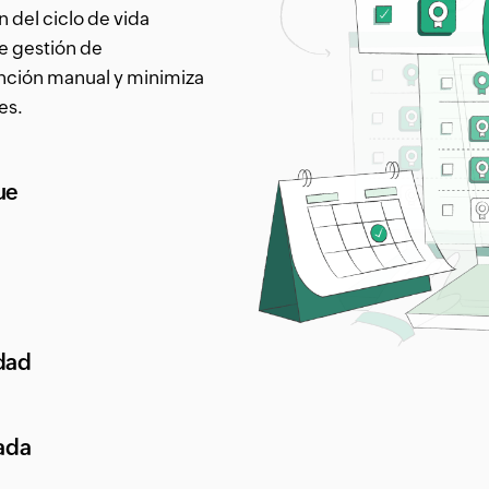
n del ciclo de vida
e gestión de
ención manual y minimiza
es.
ue
idad
ada