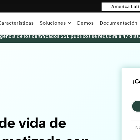
América Lat
Características
Soluciones
Demos
Documentación
 vigencia de los certificados SSL públicos se reducirá a 47 días
¡C
 de vida de
N