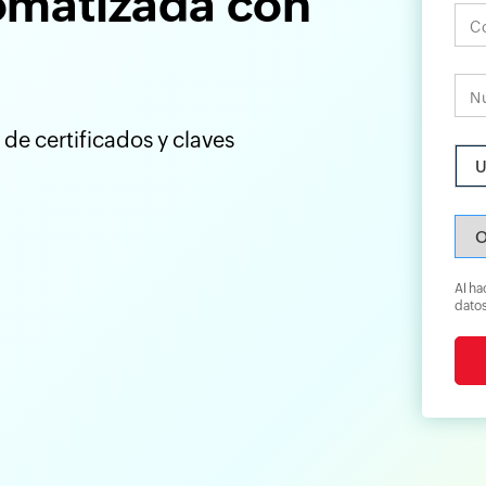
tomatizada con
Co
N
de certificados y claves
Al hac
datos