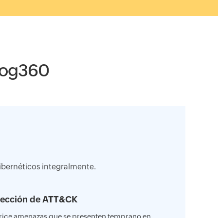
Log360
ibernéticos integralmente.
ección de ATT&CK
rice amenazas que se presenten temprano en