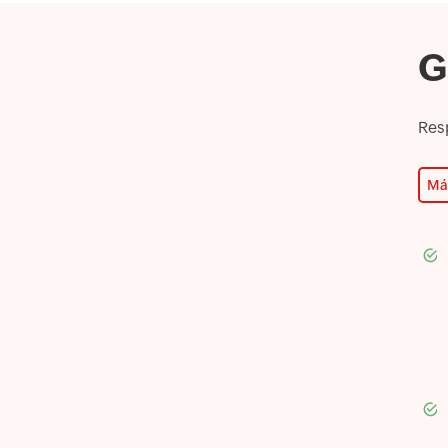
G
Res
Má