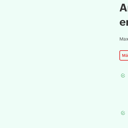
A
e
Max
Má