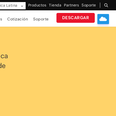
Productos
Tienda
Partners
Soporte
ca Latina
DESCARGAR
s
Cotización
Soporte
ica
de