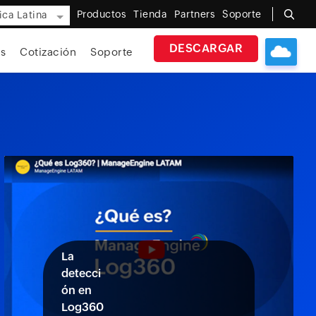
Productos
Tienda
Partners
Soporte
ca Latina
DESCARGAR
s
Cotización
Soporte
La
detecci
ón en
Log360