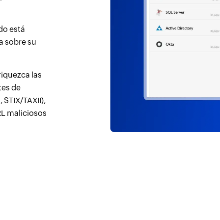
do está
a sobre su
iquezca las
tes de
 STIX/TAXII),
RL maliciosos