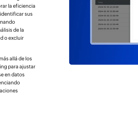
ar la eficiencia
identificar sus
ionando
lisis de la
d o excluir
ás allá de los
ing para ajustar
e en datos
renciando
uaciones