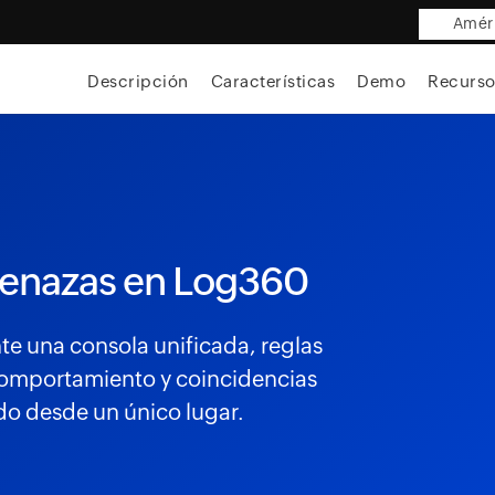
Améri
Descripción
Características
Demo
Recurso
menazas en Log360
e una consola unificada, reglas
comportamiento y coincidencias
do desde un único lugar.