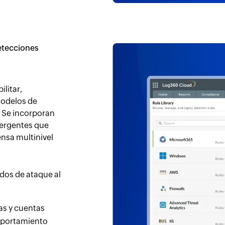
etecciones
litar,
modelos de
. Se incorporan
ergentes que
ensa multinivel
dos de ataque al
as y cuentas
mportamiento