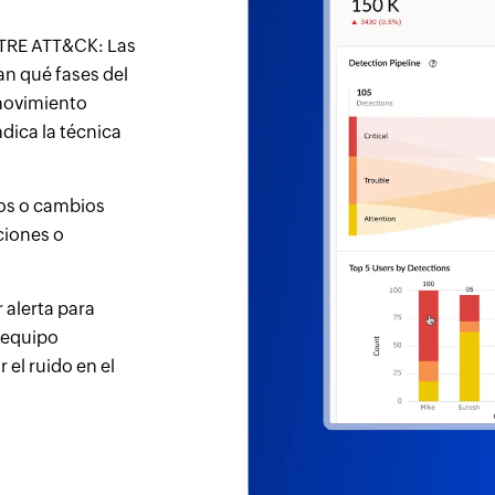
ITRE ATT&CK: Las
n qué fases del
 movimiento
ndica la técnica
os o cambios
ciones o
 alerta para
l equipo
 el ruido en el