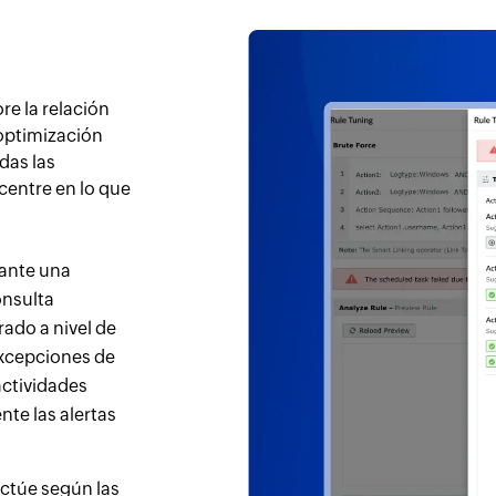
re la relación
optimización
das las
centre en lo que
ante una
onsulta
ado a nivel de
excepciones de
actividades
te las alertas
ctúe según las