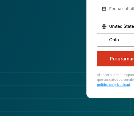
Al hacer clic en "Progr
que sus datos personale
política de privacidad
.