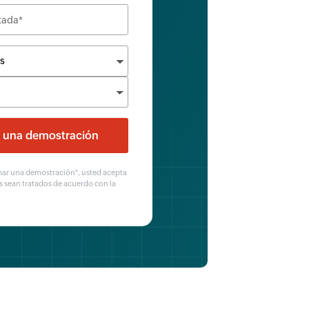
amar una demostración", usted acepta
s sean tratados de acuerdo con la