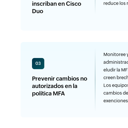
inscriban en Cisco
reduce los 
Duo
Monitoree y
administra
03
eludir la M
creen brech
Prevenir cambios no
autorizados en la
Los equipos
política MFA
cambios de 
exenciones