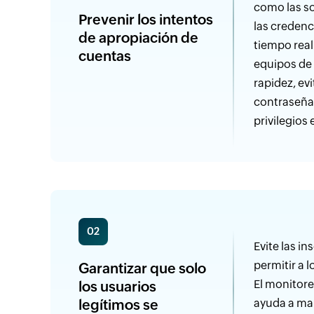
como las so
Prevenir los intentos
las credenc
de apropiación de
tiempo real
cuentas
equipos de
rapidez, ev
contraseña
privilegios
02
Evite las i
permitir a 
Garantizar que solo
El monitore
los usuarios
legítimos se
ayuda a man