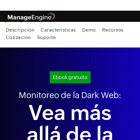
Descripción
Características
Demo
Recursos
Cotización
Soporte
Ebook gratuito
Monitoreo de la Dark Web:
Vea más
allá
de la