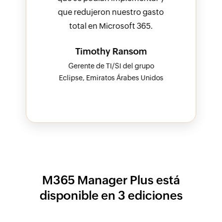
o gasto
que redujeron nuestro gasto
implem
365.
total en Microsoft 365.
nue
om
Timothy Ransom
T
grupo
Gerente de TI/SI del grupo
s Unidos
Eclipse, Emiratos Árabes Unidos
Gere
Eclipse
M365 Manager Plus está
disponible en 3 ediciones