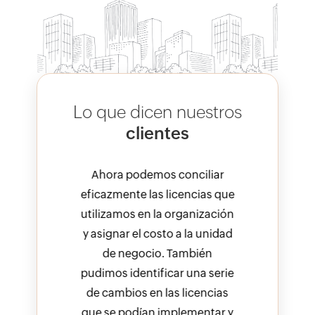
Lo que dicen nuestros
clientes
iliar
Ahora podemos conciliar
Ahor
ias que
eficazmente las licencias que
eficaz
ización
utilizamos en la organización
utiliz
 unidad
y asignar el costo a la unidad
y asig
ién
de negocio. También
de
a serie
pudimos identificar una serie
logr
encias
de cambios en las licencias
ser
entar y
que se podían implementar y
lice