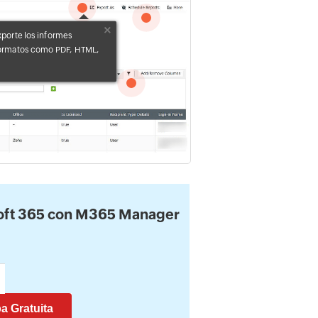
1
2
xporte los informes
formatos como PDF, HTML,
4
osoft 365 con M365 Manager