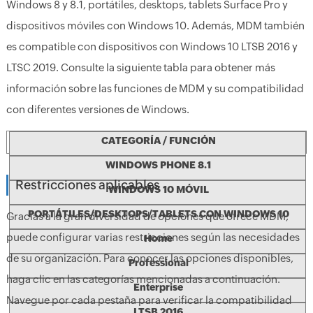
Windows 8 y 8.1, portátiles, desktops, tablets Surface Pro y
dispositivos móviles con Windows 10. Además, MDM también
es compatible con dispositivos con Windows 10 LTSB 2016 y
LTSC 2019. Consulte la siguiente tabla para obtener más
información sobre las funciones de MDM y su compatibilidad
con diferentes versiones de Windows.
CATEGORÍA / FUNCIÓN
WINDOWS PHONE 8.1
Restricciones aplicables
WINDOWS 10 MÓVIL
PORTÁTILES/DESKTOPS/TABLETS CON WINDOWS 10
Gracias a la gran diversidad de opciones que ofrece MDM,
puede configurar varias restricciones según las necesidades
Home
de su organización. Para conocer las opciones disponibles,
Professional
haga clic en las categorías mencionadas a continuación.
Enterprise
Navegue por cada pestaña para verificar la compatibilidad
LTSB 2016