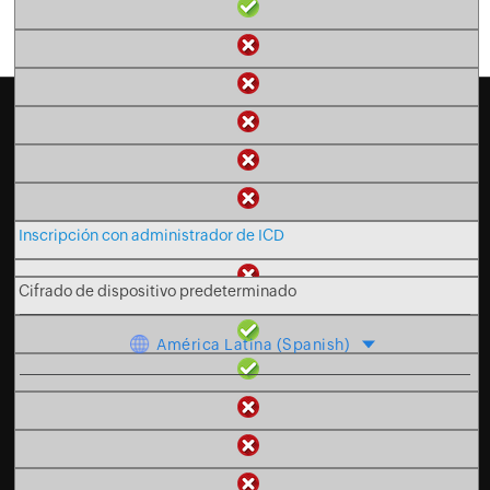
WINDOWS 10 MÓVIL
PORTÁTILES/DESKTOPS/TABLETS CON WINDOWS 10
Home
Sobre Nosotros
EULA
Términos de Servicio
Professional
Seguridad
Cumplimiento
Política de Privacidad
Enterprise
Política de cookies
LTSB 2016
Programa de Afiliados
Inscripción con administrador de ICD
LTSC 2019
Newsletter
Contacto de ventas
Nuestras oficinas
Cifrado de dispositivo predeterminado
América Latina (Spanish)
© 2026
Zoho Corporation Pvt. Ltd.
Todos los derechos
reservados.