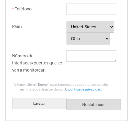
*
Teléfono :
País :
Número de
interfaces/puertos que se
van a monitorear:
Al hacer clic en
'Enviar'
, usted acepta que sus datos personales
sean tratados de acuerdo con la
política de privacidad
.