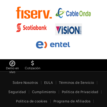
Demo en
Cotización
vivo
Sobre Nosotros
EULA
Términos de Servicio
Seguridad
Cumplimiento
Política de Privacidad
Política de cookies
Programa de Afiliados