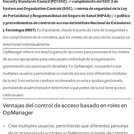
Security Standards Council (PCI SSC)
, el
cumplimiento del SOC 2 de
System and Organization Controls (SOC)
, la
norma de seguridad de la Ley
de Portabilidad y Responsabilidad del Seguro de Salud (HIPAA)
y la
política
y procedimientos de control de acceso del Instituto Nacional de Estándares
y Tecnología (NIST)
. Es importante, desde el punto de vista de la seguridad y
del cumplimiento de la normativa, que los niveles de acceso de los usuarios se
determinen individualmente.
OpManager ofrece una amplia gama de opciones para personalizar los niveles
de acceso apropiados para cada usuario individual de la organización,
garantizando una autorización detallada. En OpManager, se pueden crear
múltiples usuarios y personalizar su nivel de acceso a los diferentes módulos
de la red. Esto evita los cambios no deseados en esta y ayuda a gestionarla
permitiendo al administrador determinar a qué partes de la red tiene acceso
cada usuario.
Ventajas del control de acceso basado en roles en
OpManager
Cree múltiples usuarios, permitiendo que diferentes personas
de la organización accedan a OpManager a través de cuentas