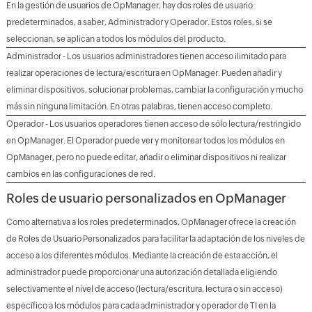
En la gestión de usuarios de OpManager, hay dos roles de usuario
predeterminados, a saber, Administrador y Operador. Estos roles, si se
seleccionan, se aplican a todos los módulos del producto.
Administrador - Los usuarios administradores tienen acceso ilimitado para
realizar operaciones de lectura/escritura en OpManager. Pueden añadir y
eliminar dispositivos, solucionar problemas, cambiar la configuración y mucho
más sin ninguna limitación. En otras palabras, tienen acceso completo.
Operador - Los usuarios operadores tienen acceso de sólo lectura/restringido
en OpManager. El Operador puede ver y monitorear todos los módulos en
OpManager, pero no puede editar, añadir o eliminar dispositivos ni realizar
cambios en las configuraciones de red.
Roles de usuario personalizados en OpManager
Como alternativa a los roles predeterminados, OpManager ofrece la creación
de Roles de Usuario Personalizados para facilitar la adaptación de los niveles de
acceso a los diferentes módulos. Mediante la creación de esta acción, el
administrador puede proporcionar una autorización detallada eligiendo
selectivamente el nivel de acceso (lectura/escritura, lectura o sin acceso)
específico a los módulos para cada administrador y operador de TI en la