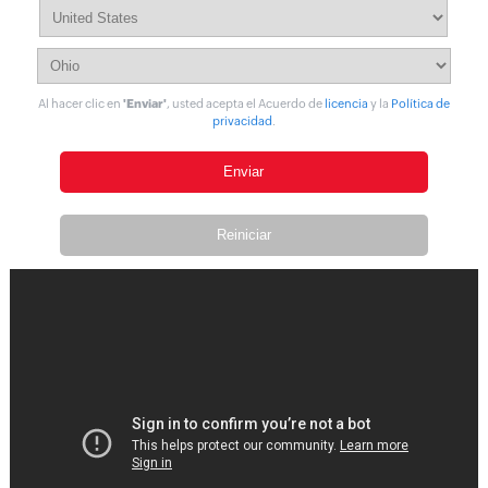
Al hacer clic en
'Enviar'
, usted acepta el Acuerdo de
licencia
y la
Política de
privacidad
.