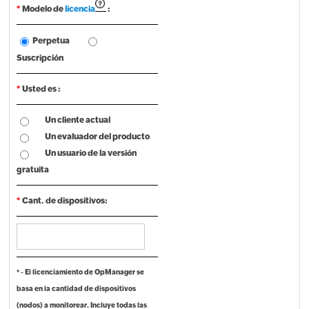
*
Modelo de
licencia
:
Perpetua
Suscripción
*
Usted es :
Un cliente actual
Un evaluador del producto
Un usuario de la versión
gratuita
*
Cant. de dispositivos:
* - El licenciamiento de OpManager se
basa en la cantidad de dispositivos
(nodos) a monitorear. Incluye todas las