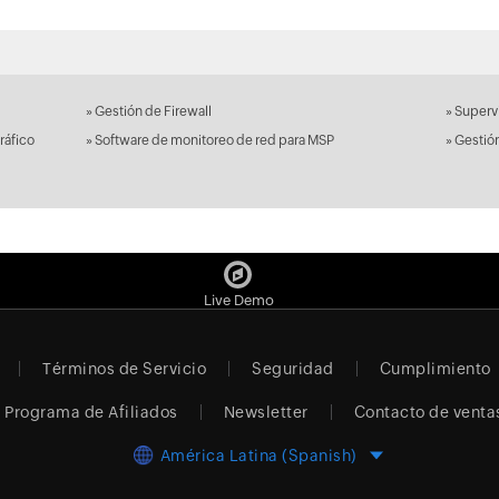
»
Gestión de Firewall
»
Supervi
ráfico
»
Software de monitoreo de red para MSP
»
Gestió
Live Demo
Términos de Servicio
Seguridad
Cumplimiento
Programa de Afiliados
Newsletter
Contacto de venta
América Latina (Spanish)