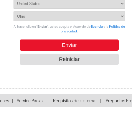
Al hacer clic en
'Enviar'
, usted acepta el Acuerdo de
licencia
y la
Política de
privacidad
.
iones
|
Service Packs
|
Requisitos del sistema
|
Preguntas Fr