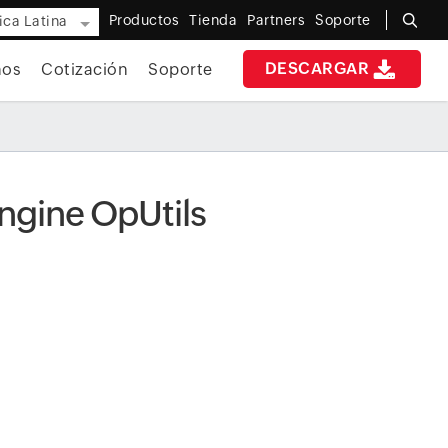
Productos
Tienda
Partners
Soporte
ca Latina
DESCARGAR
os
Cotización
Soporte
ngine OpUtils