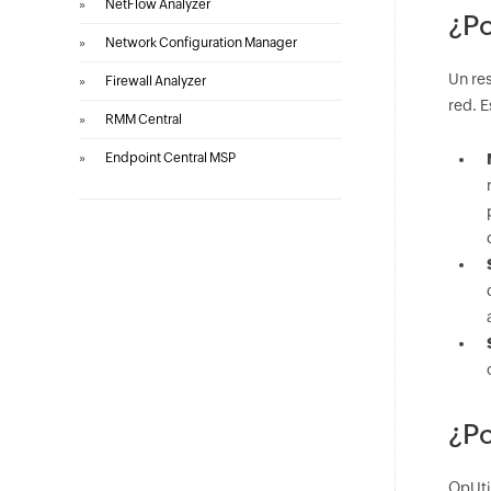
»
NetFlow Analyzer
¿Po
»
Network Configuration Manager
Un res
»
Firewall Analyzer
red. 
»
RMM Central
»
Endpoint Central MSP
¿Po
OpUti