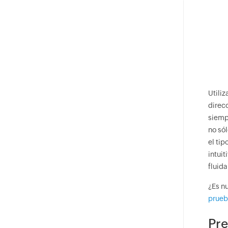
Utili
direc
siemp
no só
el tip
intui
fluida
¿Es n
prueb
Pre