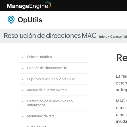
Resolución de direcciones MAC
Inicio
»
Característ
Re
Enlaces rápidos
Gestión de direcciones IP
La re
Supervisión del servidor DHCP
deter
su im
Mapeo de puertos switch
MAC s
Detección de dispositivos no
autorizados
direcc
direc
Monitoreo de red
ayuda