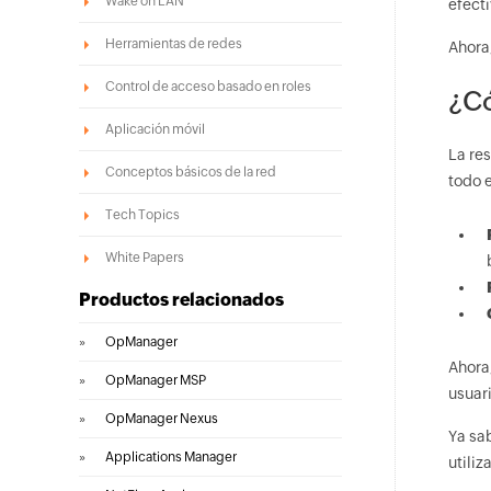
Wake on LAN
efecti
Herramientas de redes
Ahora
Control de acceso basado en roles
¿Có
Aplicación móvil
La re
Conceptos básicos de la red
todo 
Tech Topics
White Papers
Productos relacionados
»
OpManager
Ahora
»
OpManager MSP
usuar
»
OpManager Nexus
Ya sa
»
Applications Manager
utili