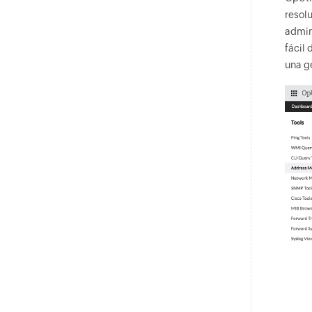
resol
admin
fácil 
una ge