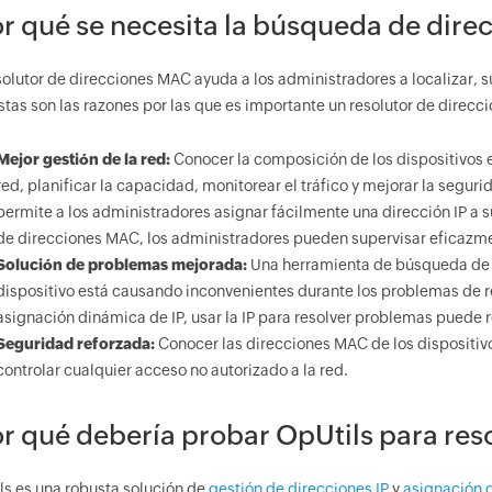
r qué se necesita la búsqueda de dir
olutor de direcciones MAC ayuda a los administradores a localizar, s
Estas son las razones por las que es importante un resolutor de direc
Mejor gestión de la red:
Conocer la composición de los dispositivos en
red, planificar la capacidad, monitorear el tráfico y mejorar la segu
permite a los administradores asignar fácilmente una dirección IP a s
de direcciones MAC, los administradores pueden supervisar eficazmen
Solución de problemas mejorada:
Una herramienta de búsqueda de M
dispositivo está causando inconvenientes durante los problemas de 
asignación dinámica de IP, usar la IP para resolver problemas puede 
Seguridad reforzada:
Conocer las direcciones MAC de los dispositiv
controlar cualquier acceso no autorizado a la red.
r qué debería probar OpUtils para res
ls es una robusta solución de
gestión de direcciones IP
y
asignación 