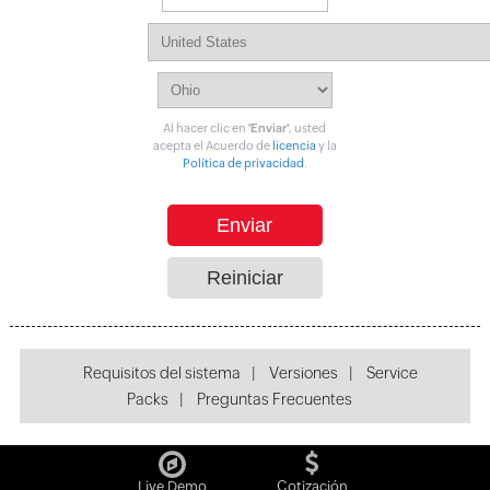
Al hacer clic en
'Enviar'
, usted
acepta el Acuerdo de
licencia
y la
Política de privacidad
.
Requisitos del sistema
|
Versiones
|
Service
Packs
|
Preguntas Frecuentes
Live Demo
Cotización