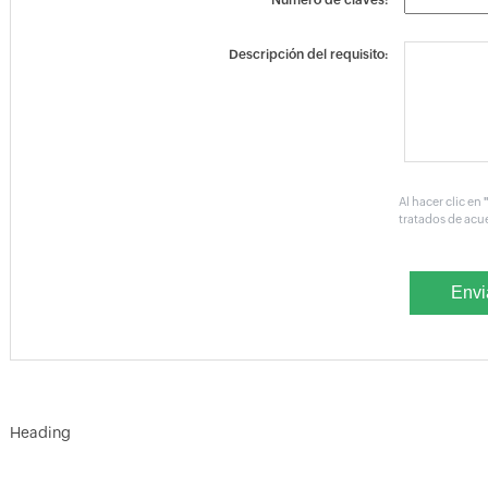
Número de claves:
Descripción del requisito:
Al hacer clic en
tratados de acu
Heading