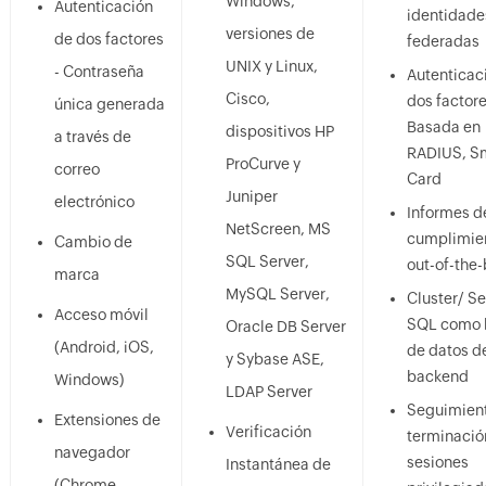
Windows,
Autenticación
identidade
versiones de
de dos factores
federadas
UNIX y Linux,
- Contraseña
Autenticac
Cisco,
dos factore
única generada
Basada en
dispositivos HP
a través de
RADIUS, S
ProCurve y
correo
Card
Juniper
electrónico
Informes d
NetScreen, MS
cumplimie
Cambio de
SQL Server,
out-of-the
marca
MySQL Server,
Cluster/ Se
Acceso móvil
SQL como 
Oracle DB Server
(Android, iOS,
de datos d
y Sybase ASE,
backend
Windows)
LDAP Server
Seguimient
Extensiones de
Verificación
terminació
navegador
sesiones
Instantánea de
(Chrome,