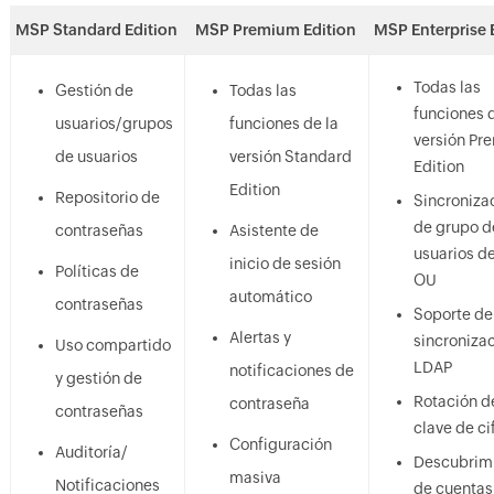
MSP Standard Edition
MSP Premium Edition
MSP Enterprise 
Todas las
Gestión de
Todas las
funciones d
usuarios/grupos
funciones de la
versión Pr
de usuarios
versión Standard
Edition
Edition
Repositorio de
Sincroniza
de grupo d
contraseñas
Asistente de
usuarios d
inicio de sesión
Políticas de
OU
automático
contraseñas
Soporte de
Alertas y
sincroniza
Uso compartido
LDAP
notificaciones de
y gestión de
Rotación d
contraseña
contraseñas
clave de ci
Configuración
Auditoría/
Descubrim
masiva
Notificaciones
de cuentas