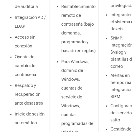
privilegiad
de auditoría
Restablecimiento
Integració
remoto de
Integración AD /
el sistema
contraseña (bajo
LDAP
tickets
demanda,
Acceso sin
SNMP,
programado y
integració
conexión
basado en reglas)
Syslog y
Oyente de
plantillas 
Para Windows,
cambio de
correo
dominio de
contraseña
Alertas en
Windows,
tiempo real
Respaldo y
cuentas de
integració
recuperación
SIEM
servicio de
ante desastres
Windows,
Configurac
del servido
Inicio de sesión
cuentas
salto
automático
programadas de
Gestión de