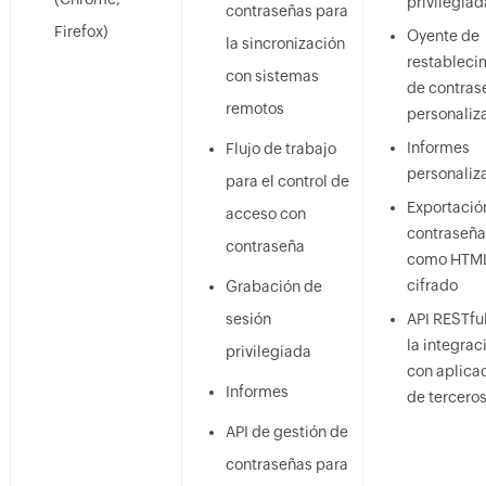
privilegiad
contraseñas para
Firefox)
Oyente de
la sincronización
restableci
con sistemas
de contras
remotos
personaliz
Informes
Flujo de trabajo
personaliz
para el control de
Exportació
acceso con
contraseña
contraseña
como HTM
cifrado
Grabación de
sesión
API RESTfu
la integrac
privilegiada
con aplica
Informes
de tercero
API de gestión de
contraseñas para