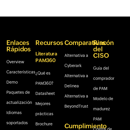
Enlaces
Recursos
Comparativas
Rincón
Rápidos
del
Literatura
CISO
Alternativa a
PAM360
Overview
Cyberark
Guía del
Características
¿Qué es
Alternativa a
comprador
Demo
PAM360?
Delinea
de PAM
Paquetes de
Datasheet
Alternativa a
Modelo de
actualización
Mejores
BeyondTrust
madurez
Idiomas
prácticas
PAM
soportados
Brochure
Cumplimiento
Costos de