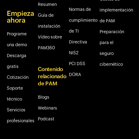
Resumen
Normas de
implementación
Empieza
Guía de
ahora
cumplimiento
de PAM
instalación
de TI
Preparación
Programe
Vídeo sobre
Directiva
para el
una demo
PAM360
NIS2
seguro
Descarga
PCI DSS
cibernético
gratis
Contenido
DORA
relacionado
Cotización
de PAM
Soporte
Blogs
técnico
Webinars
Servicios
Podcast
profesionales