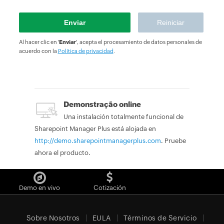
Al hacer clic en '
Enviar
', acepta el procesamiento de datos personales de
acuerdo con la
Política de privacidad
.
Demonstração online
Una instalación totalmente funcional de
Sharepoint Manager Plus está alojada en
http://demo.sharepointmanagerplus.com
. Pruebe
ahora el producto.
Demo en vivo
Cotización
Sobre Nosotros
EULA
Términos de Servicio