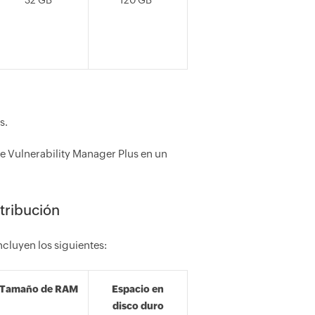
32 GB
120 GB*
s.
e Vulnerability Manager Plus en un
tribución
ncluyen los siguientes:
Tamaño de RAM
Espacio en
disco duro