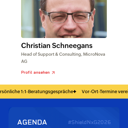
Christian Schneegans
Head of Support & Consulting, MicroNova
AG
Profil ansehen
winnspiel
Austausch mit Fachkollegen
Persönliche 
AGENDA
#ShieldNxG2026