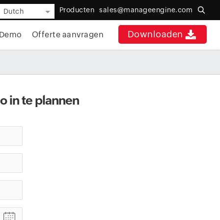
Producten
sales@manageengine.com
Dutch
Downloaden
Demo
Offerte aanvragen
 in te plannen