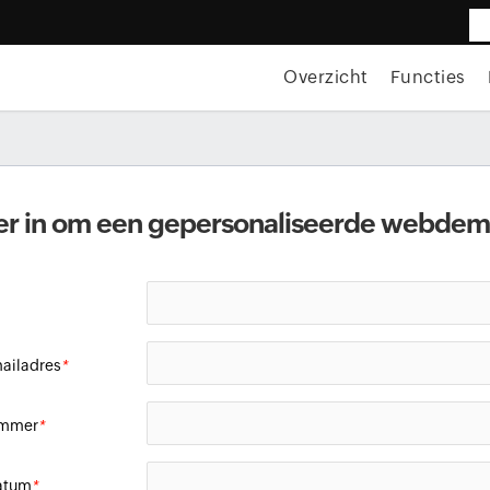
Overzicht
Functies
lier in om een gepersonaliseerde webdemo
mailadres
*
ummer
*
atum
*