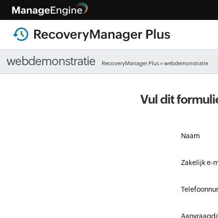
webdemonstratie
RecoveryManager Plus
» webdemonstratie
Vul dit formu
Naam
Zakelijk e-
Telefoonn
Aanvraagd