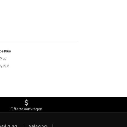
ce Plus
Plus
y Plus
Offerte aanvragen
veiliging
Naleving