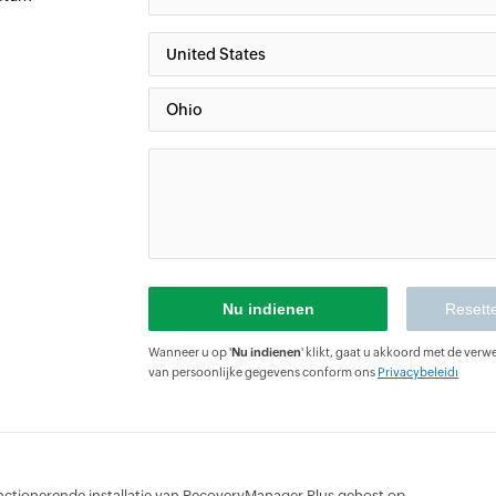
Wanneer u op '
Nu indienen
' klikt, gaat u akkoord met de verw
van persoonlijke gegevens conform ons
Privacybeleidı
unctionerende installatie van RecoveryManager Plus gehost op