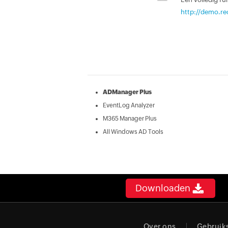
http://demo.r
ADManager Plus
EventLog Analyzer
M365 Manager Plus
All Windows AD Tools
Downloaden
Over ons
Gebruik