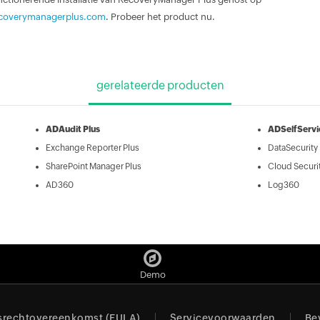
ecoverymanagerplus.com
. Probeer het product nu.
gerelateerde producten
ADAudit Plus
ADSelfServi
Exchange Reporter Plus
DataSecurity 
SharePoint Manager Plus
Cloud Securit
AD360
Log360
Demo
srechtovereenkomst (EULA)
Servicevoorwaarden
Be