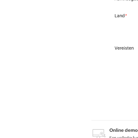
Land
*
Vereisten
Online demo
Een volledig f