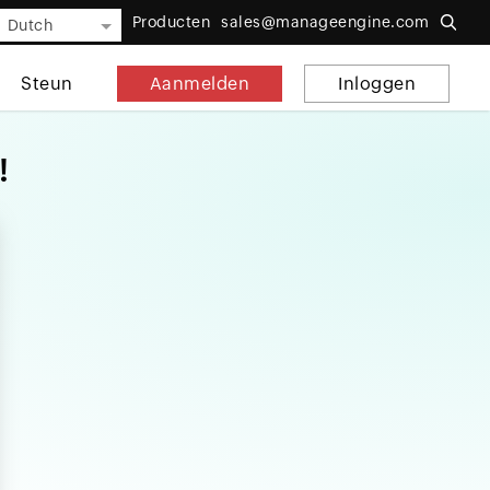
Producten
sales@manageengine.com
Dutch
Steun
Aanmelden
Inloggen
!