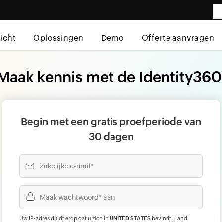
icht
Oplossingen
Demo
Offerte aanvragen
Maak kennis met de Identity360
Begin met een gratis proefperiode van
30 dagen
Uw IP-adres duidt erop dat u zich in
UNITED STATES
bevindt
.
Land