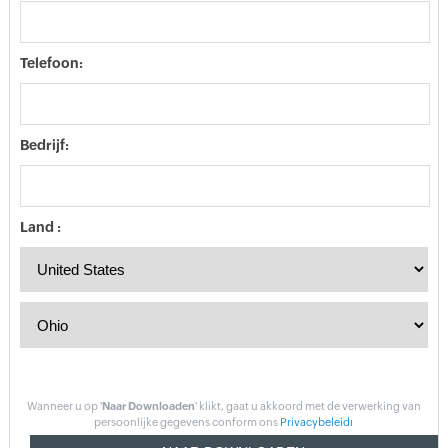
Telefoon:
Bedrijf:
Land :
Wanneer u op '
Naar Downloaden
' klikt, gaat u akkoord met de verwerking van
persoonlijke gegevens conform ons
Privacybeleidı