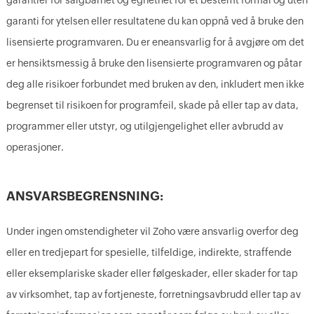
garantier for salgbarhet og egnethet for et bestemt formål og uten
garanti for ytelsen eller resultatene du kan oppnå ved å bruke den
lisensierte programvaren. Du er eneansvarlig for å avgjøre om det
er hensiktsmessig å bruke den lisensierte programvaren og påtar
deg alle risikoer forbundet med bruken av den, inkludert men ikke
begrenset til risikoen for programfeil, skade på eller tap av data,
programmer eller utstyr, og utilgjengelighet eller avbrudd av
operasjoner.
ANSVARSBEGRENSNING:
Under ingen omstendigheter vil Zoho være ansvarlig overfor deg
eller en tredjepart for spesielle, tilfeldige, indirekte, straffende
eller eksemplariske skader eller følgeskader, eller skader for tap
av virksomhet, tap av fortjeneste, forretningsavbrudd eller tap av