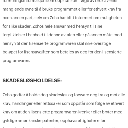
forretningsinformasjon som oppstår som følge av bruk av eller
manglende evne til å bruke programmet eller for ethvert krav fra
noen annen part, selv om Zoho har blitt informert om muligheten
for slike skader. Zohos hele ansvar med hensyn til sine
forpliktelser i henhold til denne avtalen eller på annen måte med
hensyn til den lisensierte programvaren skal ikke overstige
beløpet for lisensavgiften som betales av deg for den lisensierte
programvaren.
SKADESLØSHOLDELSE:
Zoho godtar å holde deg skadesløs og forsvare deg fra og mot alle
krav, handlinger eller rettssaker som oppstår som følge av ethvert
krav om at den lisensierte programvaren krenker eller bryter med
gyldige amerikanske patenter, opphavsrettigheter eller