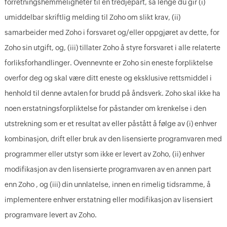
forretningshemmeligheter til en tredjepart, så lenge du gir (i)
umiddelbar skriftlig melding til Zoho om slikt krav, (ii)
samarbeider med Zoho i forsvaret og/eller oppgjøret av dette, for
Zoho sin utgift, og, (iii) tillater Zoho å styre forsvaret i alle relaterte
forliksforhandlinger. Ovennevnte er Zoho sin eneste forpliktelse
overfor deg og skal være ditt eneste og eksklusive rettsmiddel i
henhold til denne avtalen for brudd på åndsverk. Zoho skal ikke ha
noen erstatningsforpliktelse for påstander om krenkelse i den
utstrekning som er et resultat av eller påstått å følge av (i) enhver
kombinasjon, drift eller bruk av den lisensierte programvaren med
programmer eller utstyr som ikke er levert av Zoho, (ii) enhver
modifikasjon av den lisensierte programvaren av en annen part
enn Zoho , og (iii) din unnlatelse, innen en rimelig tidsramme, å
implementere enhver erstatning eller modifikasjon av lisensiert
programvare levert av Zoho.