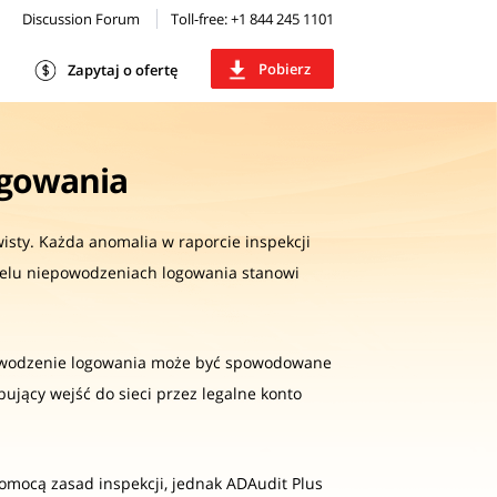
Discussion Forum
Toll-free: +1 844 245 1101
Pobierz
Zapytaj o ofertę
ogowania
isty. Każda anomalia w raporcie inspekcji
elu niepowodzeniach logowania stanowi
powodzenie logowania może być spowodowane
jący wejść do sieci przez legalne konto
pomocą zasad inspekcji, jednak ADAudit Plus