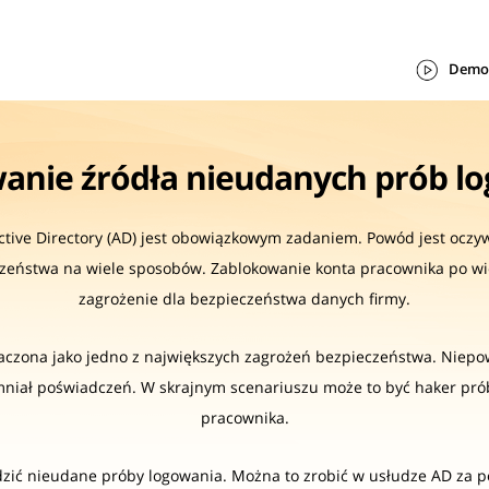
Demo
anie źródła nieudanych prób l
tive Directory (AD) jest obowiązkowym zadaniem. Powód jest oczyw
zeństwa na wiele sposobów. Zablokowanie konta pracownika po wi
zagrożenie dla bezpieczeństwa danych firmy.
aczona jako jedno z największych zagrożeń bezpieczeństwa. Nie
mniał poświadczeń. W skrajnym scenariuszu może to być haker próbu
pracownika.
edzić nieudane próby logowania. Można to zrobić w usłudze AD za 