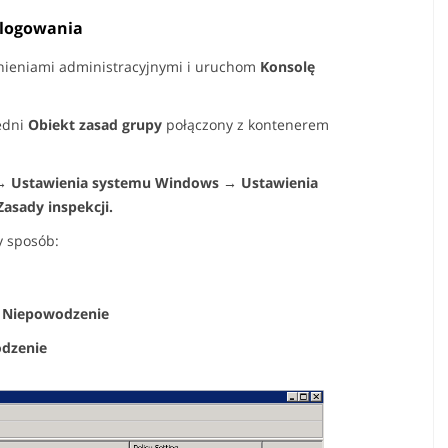
 logowania
wnieniami administracyjnymi i uruchom
Konsolę
edni
Obiekt zasad grupy
połączony z kontenerem
→ Ustawienia systemu Windows → Ustawienia
asady inspekcji.
y sposób:
:
Niepowodzenie
dzenie