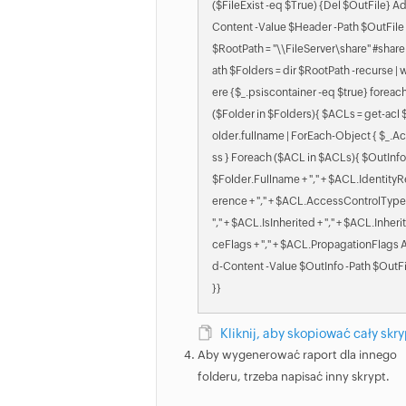
($FileExist -eq $True) {Del $OutFile} A
Content -Value $Header -Path $OutFile
$RootPath = "\\FileServer\share" #share
ath $Folders = dir $RootPath -recurse | 
ere {$_.psiscontainer -eq $true} foreac
($Folder in $Folders){ $ACLs = get-acl 
older.fullname | ForEach-Object { $_.A
ss } Foreach ($ACL in $ACLs){ $OutInfo
$Folder.Fullname + "," + $ACL.IdentityR
erence + "," + $ACL.AccessControlType
"," + $ACL.IsInherited + "," + $ACL.Inheri
ceFlags + "," + $ACL.PropagationFlags 
d-Content -Value $OutInfo -Path $OutFi
}}
Kliknij, aby skopiować cały skry
Aby wygenerować raport dla innego
folderu, trzeba napisać inny skrypt.