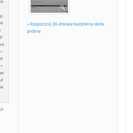
dd-
 p
wh
» Rozpocznij 30-dniowy bezpłatny okres
h
próbny
$F
cce
 =
ef
 +
tan
Ad
le
pt