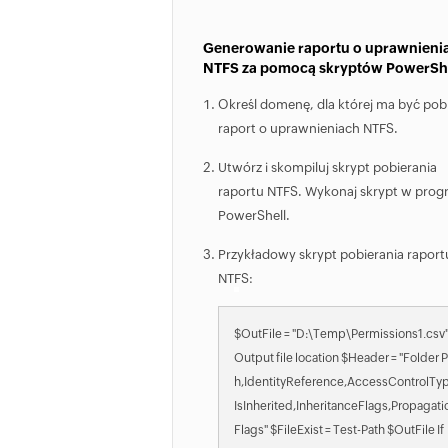
Generowanie raportu o uprawnieni
NTFS za pomocą skryptów PowerShe
Określ domenę, dla której ma być po
raport o uprawnieniach NTFS.
Utwórz i skompiluj skrypt pobierania
raportu NTFS. Wykonaj skrypt w prog
PowerShell.
Przykładowy skrypt pobierania raport
NTFS:
$OutFile = "D:\Temp\Permissions1.csv"
Output file location $Header = "Folder P
h,IdentityReference,AccessControlTy
IsInherited,InheritanceFlags,Propagati
Flags" $FileExist = Test-Path $OutFile If