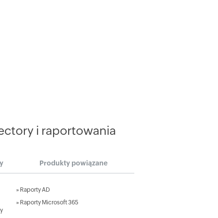
ctory i raportowania
ry
Produkty powiązane
»
Raporty AD
»
Raporty Microsoft 365
ry