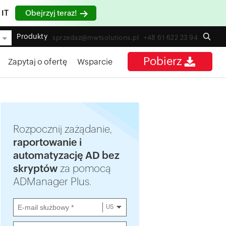
 IT
Obejrzyj teraz!
Produkty
sprzedaz@mwtsolutions.pl
+48 61 622 23 94
Pobierz
Zapytaj o ofertę
Wsparcie
Rozpocznij zażądanie,
raportowanie i
automatyzację AD bez
skryptów
za pomocą
ADManager Plus.
US