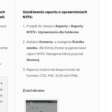
ach
Uzyskiwanie raportu o uprawnieniach
ll:
NTFS:
brany
Przejdź do obszaru
Raporty > Raporty
NTFS > Uprawnienia dla folderów
.
Wybierz
Domena
, a następnie
Ścieżka
ramie
zasobu
, dla której chcesz wygenerować
raport NTFS. Następnie kliknij przycisk
Generuj
.
u
Raporty można też eksportować do
formatu CSV, PDF, XLSX lub HTML.
 #
at
Zrzut ekranu
pe,
on