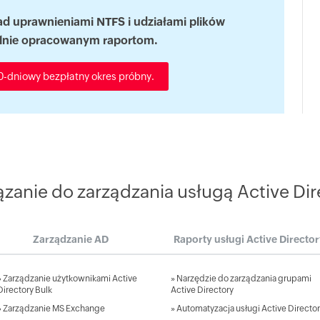
ad uprawnieniami NTFS i udziałami plików
alnie opracowanym raportom.
0-dniowy bezpłatny okres próbny.
anie do zarządzania usługą Active Dire
Zarządzanie AD
Raporty usługi Active Directo
»
Zarządzanie użytkownikami Active
»
Narzędzie do zarządzania grupami
Directory Bulk
Active Directory
»
Zarządzanie MS Exchange
»
Automatyzacja usługi Active Directo