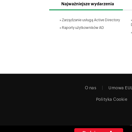
Najważniejsze wydarzenia
»
Zarządzanie usługą Active Directory
»
Raporty użytkowników AD
O nas
Umowa EU
Polityka Cookie
©