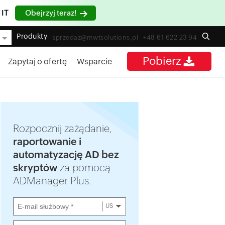
 IT
Obejrzyj teraz!
Produkty
sprzedaz@mwtsolutions.pl
+48 61 622 23 94
Pobierz
Zapytaj o ofertę
Wsparcie
Rozpocznij zażądanie,
raportowanie i
automatyzację AD bez
skryptów
za pomocą
ADManager Plus.
US