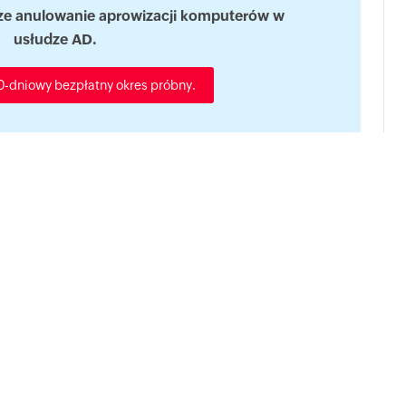
cze anulowanie aprowizacji komputerów w
usłudze AD.
0-dniowy bezpłatny okres próbny.