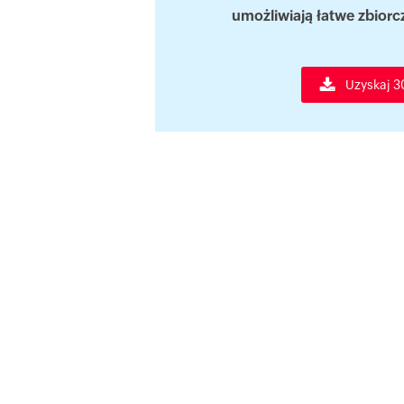
umożliwiają łatwe zbior
Uzyskaj 3