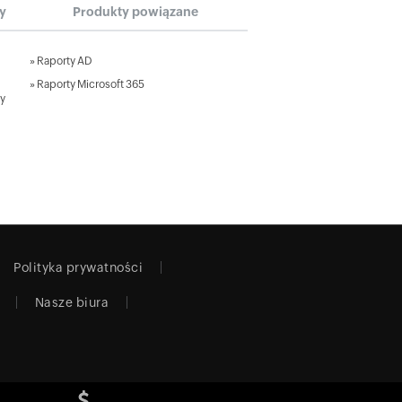
ry
Produkty powiązane
»
Raporty AD
»
Raporty Microsoft 365
ry
Polityka prywatności
Nasze biura
e.