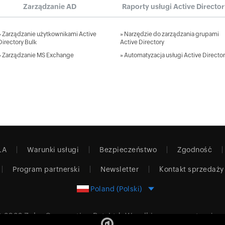
Zarządzanie AD
Raporty usługi Active Directo
»
Zarządzanie użytkownikami Active
»
Narzędzie do zarządzania grupami
Directory Bulk
Active Directory
»
Zarządzanie MS Exchange
»
Automatyzacja usługi Active Directo
LA
Warunki usługi
Bezpieczeństwo
Zgodność
Program partnerski
Newsletter
Kontakt sprzedaży
Poland (Polski)
 2026
Zoho Corporation Pvt. Ltd.
Wszelkie prawa zastrzeżon