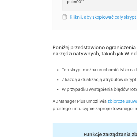
puter001"
Kliknij, aby skopiować cały skrypt
Poniżej przedstawiono ograniczeni
narzędzi natywnych, takich jak Win
Ten skrypt można uruchomić tylko na 
Z każdą aktualizacją atrybutów skrypt
W przypadku wystąpienia błędów rozw
ADManager Plus umożliwia
zbiorcze usuw
prostego i intuicyjnie zaprojektowanego in
Funkcje zarządzania z