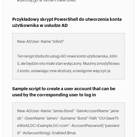
wykonaj go w oknie PowerShell.
Przykładowy skrypt PowerShell do utworzenia konta
użytkownika w usłudze AD
New-ADUser -Name "JohnS"
Ten skrypt doda do usługi AD nowe konto użytkownika, John
S, ale będzie ono miało stan wyłączony. Musimy zmodyfikowa
ć konto, ustawiając inne atrybuty, a następnie włączyć je.
Sample script to create a user account that can be
used by the corresponding user to log in
New-ADUser -Name “James Bond” -SamAccountName “jame
sb” -GivenName “James” -Surname “Bond”-Path “OU=SaveTh
eWorld,DC=Example,DC=com” -AccountPassword(“passwor
d” -AsSecureString) -Enabled $true