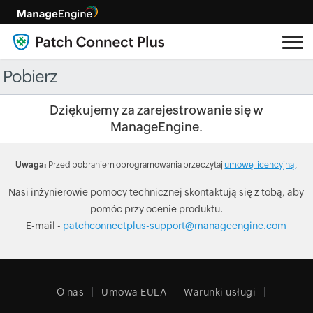
Pobierz
Dziękujemy za zarejestrowanie się w
ManageEngine.
Uwaga:
Przed pobraniem oprogramowania przeczytaj
umowę licencyjną
.
Nasi inżynierowie pomocy technicznej skontaktują się z tobą, aby
pomóc przy ocenie produktu.
E-mail -
patchconnectplus-support@manageengine.com
O nas
Umowa EULA
Warunki usługi