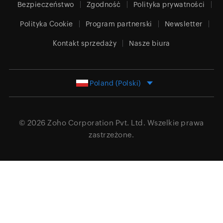
Bezpieczeństwo
Zgodność
Polityka prywatności
Polityka Cookie
Program partnerski
Newsletter
Kontakt sprzedaży
Nasze biura
Poland (Polski)
© 2026
Zoho Corporation Pvt. Ltd.
Wszelkie prawa
zastrzeżone.