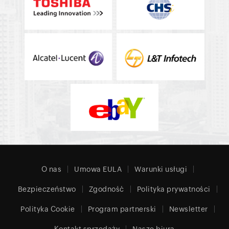
O nas
Umowa EULA
Warunki usługi
Bezpieczeństwo
Zgodność
Polityka prywatności
Polityka Cookie
Program partnerski
Newsletter
Kontakt sprzedaży
Nasze biura