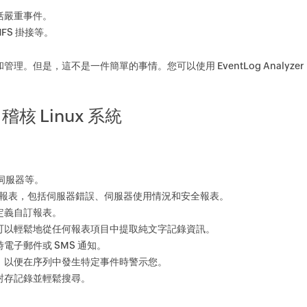
括嚴重事件。
FS 掛接等。
管理。但是，這不是一件簡單的事情。您可以使用 EventLog Analyzer
r 稽核 Linux 系統
件伺服器等。
的預定義報表，包括伺服器錯誤、伺服器使用情況和安全報表。
定義自訂報表。
可以輕鬆地從任何報表項目中提取純文字記錄資訊。
子郵件或 SMS 通知。
，以便在序列中發生特定事件時警示您。
封存記錄並輕鬆搜尋。