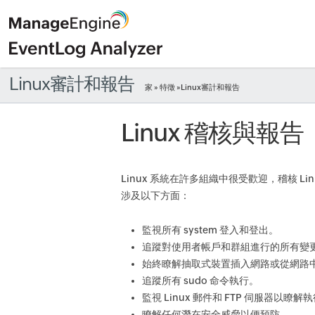
Linux審計和報告
家
»
特徵
»Linux審計和報告
Linux 稽核與報告
Linux 系統在許多組織中很受歡迎，稽核 L
涉及以下方面：
監視所有 system 登入和登出。
追蹤對使用者帳戶和群組進行的所有變
始終瞭解抽取式裝置插入網路或從網路
追蹤所有 sudo 命令執行。
監視 Linux 郵件和 FTP 伺服器以
瞭解任何潛在安全威脅以便預防。