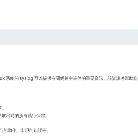
inux 系統的 syslog 可以提供有關網路中事件的重要資訊。該資訊將幫助
更。
中取出時的所有執行個體。
瞭解執行的動作、出現的錯誤等。