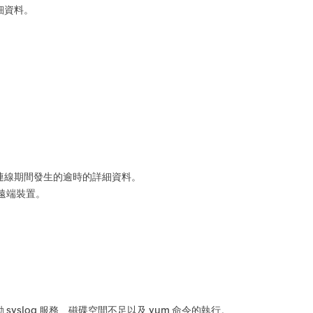
細資料。
連線期間發生的逾時的詳細資料。
和遠端裝置。
yslog 服務、磁碟空間不足以及 yum 命令的執行。