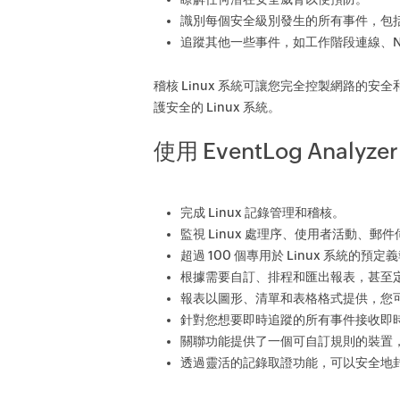
識別每個安全級別發生的所有事件，包
追蹤其他一些事件，如工作階段連線、N
稽核 Linux 系統可讓您完全控製網路的安全和
護安全的 Linux 系統。
使用 EventLog Analyze
完成 Linux 記錄管理和稽核。
監視 Linux 處理序、使用者活動、郵
超過 100 個專用於 Linux 系統
根據需要自訂、排程和匯出報表，甚至
報表以圖形、清單和表格格式提供，您
針對您想要即時追蹤的所有事件接收即時電
關聯功能提供了一個可自訂規則的裝置
透過靈活的記錄取證功能，可以安全地