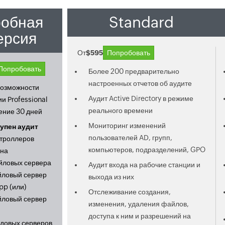
обная
Standard
ерсия
От
$595
Попробовать
Попробовать
Более 200 предварительно
настроенных отчетов об аудите
возможности
Аудит Active Directory в режиме
и Professional
реального времени
чение 30 дней
Мониторинг изменений
упен аудит
пользователей AD, групп,
нтроллеров
компьютеров, подразделений, GPO
на
йловых сервера
Аудит входа на рабочие станции и
йловый сервер
выхода из них
pp (или)
Отслеживание создания,
йловый сервер
изменения, удаления файлов,
доступа к ним и разрешений на
ядовых серверов