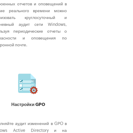
терминалов, используя для 
роенных отчетов и оповещений в
отчеты и мгновенные оповещен
ме реального времени можно
электронной почте.
анизовать круглосуточный и
невный аудит сети Windows,
льзуя периодические отчеты о
опасности и оповещения по
тронной почте.
Отчеты и оповещения
Настройки GPO
Вам доступны разли
предварительно настроенные о
об аудите рабочих станций с ши
лняйте аудит изменений в GPO в
набором атрибутов фильтров. 
dows Active Directory и на