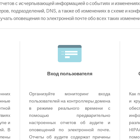
тчетов с исчерпывающей информацией о событиях и изменениях 
еров, подразделений, DNS, а также об изменениях в схеме и кон
учать оповещения по электронной почте обо всех таких изменени
Вход пользователя
енних
Организуйте мониторинг входа
Как 
анные
пользователей на контроллеры домена
и кр
етной
в режиме реального времени с
обе
виях
помощью предварительно
инфо
упе и
настроенных отчетов об аудите и
разл
ий. В
оповещений по электронной почте.
HIPA
лены
Отчеты об аудите содержат причины
пом