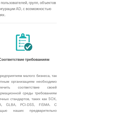
пользователей, групп, объектов
фигурации AD, с возможностью
ях.
Вход/выход
Соответствие требованиям
Аудит входа пользователей Wi
на рабочих станциях позв
выяснить точное время входа и 
предприятиям малого бизнеса, так
для оперативного определения с
упным организациям необходимо
пользователя на момент по
спечить соответствие своей
несанкционированного доступа 
рмационной среды требованиям
рабочей станции, а также узн
ичных стандартов, таких как SOX,
продолжительности входа в сис
A, GLBA, PCI-DSS, FISMA. С
ошибках входа и действиях 
ощью наших предварительно