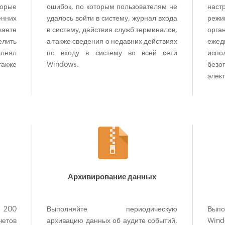
орые
ошибок, по которым пользователям не
наст
нних
удалось войти в систему, журнал входа
режи
аете
в систему, действия служб терминалов,
орг
елить
а также сведения о недавних действиях
ежед
лнял
по входу в систему во всей сети
испо
также
Windows.
без
элек
Архивирование данных
200
Выполняйте периодическую
Выпо
четов
архивацию данных об аудите событий,
Win