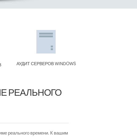
АУДИТ СЕРВЕРОВ WINDOWS
В
АУДИТ ВХОД
МЕ РЕАЛЬНОГО
Организуйте аудит времен
продолжительности такого
графические отчеты и планируй
жиме реального времени. К вашим