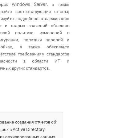
можно запланировать время соз
ерах Windows Server, а также
таких отчетов; создав
авайте соответствующие отчеты;
настраиваемые отчеты, настраи
низуйте подробное отслеживание
отчеты на основе профил
х и старых значений объектов
создавайте отчеты на основе ар
повой политики, изменений в
данных для криминалистич
игурации, политики паролей и
экспертизы. Отслеживайте дейст
ройках, а также обеспечьте
рабочих станциях Windo
ветствие требованиям стандартов
получайте оповещения по электр
опасности в области ИТ и
почте о событ
ичных других стандартов.
несанкционированного доступа к 
Аудит входа на рабочие ста
ование создания отчетов об
выхода из них
иях в Active Directory
Отчеты об аудите и мгнове
 из архивированных данных