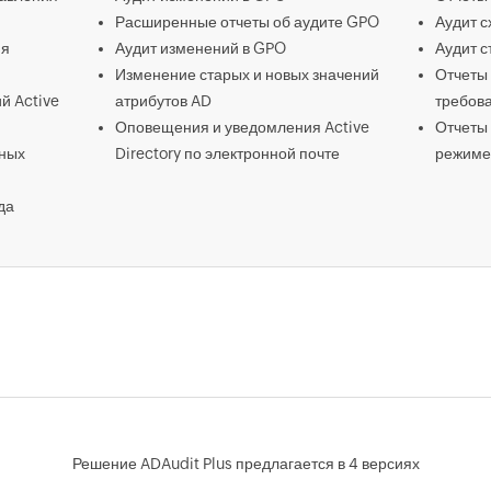
Расширенные отчеты об аудите GPO
Аудит 
ия
Аудит изменений в GPO
Аудит 
Изменение старых и новых значений
Отчеты 
й Active
атрибутов AD
требов
Оповещения и уведомления Active
Отчеты 
тных
Directory по электронной почте
режиме
да
Решение ADAudit Plus предлагается в 4 версиях