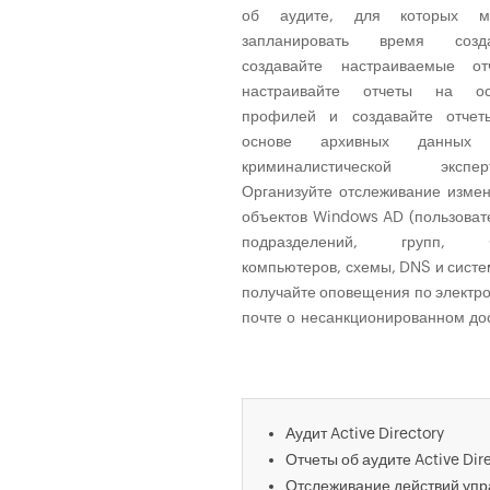
об аудите, для которых м
запланировать время созда
создавайте настраиваемые от
настраивайте отчеты на ос
профилей и создавайте отчет
основе архивных данных
криминалистической эксперт
Организуйте отслеживание изме
объектов Windows AD (пользоват
подразделений, групп, 
компьютеров, схемы, DNS и систе
получайте оповещения по электр
почте о несанкционированном до
к сети или событиях изменения 
это в режиме реального времени.
Аудит Active Directory
Отчеты об аудите Active Dir
Отслеживание действий уп