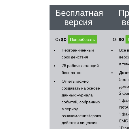
Бесплатная
Пр
версия
в
От
$0
Попробовать
От
$0
Неограниченный
Все 
срок действия
верси
в те
25 рабочих станций
бесплатно
Дост
5 ко
Отчеты можно
доме
создавать на основе
2 фа
данных журнала
1 фа
событий, собранных
NetA
в период
1 фа
ознакомления/срока
EMC
действия лицензии
10 р