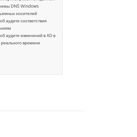
оповещения
схемы DNS Windows
Отчеты об аудите соответст
съемных носителей
требованиям
об аудите соответствия
аниям
об аудите изменений в AD в
 реального времени