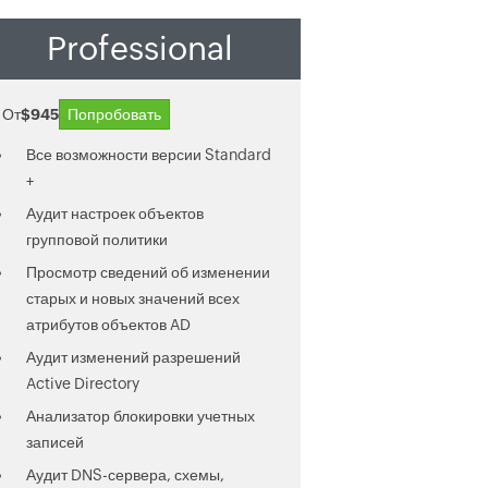
Professional
От
$945
Попробовать
Все возможности версии Standard
+
Аудит настроек объектов
групповой политики
Просмотр сведений об изменении
старых и новых значений всех
атрибутов объектов AD
Аудит изменений разрешений
Active Directory
Анализатор блокировки учетных
записей
Аудит DNS-сервера, схемы,