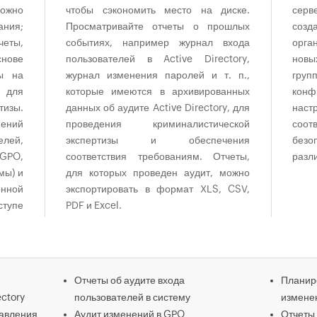
ожно
чтобы сэкономить место на диске.
серв
ния;
Просматривайте отчеты о прошлых
созд
четы,
событиях, например журнал входа
орга
нове
пользователей в Active Directory,
новы
ы на
журнал изменения паролей и т. п.,
груп
 для
которые имеются в архивированных
конф
изы.
данных об аудите Active Directory, для
наст
нений
проведения криминалистической
соот
елей,
экспертизы и обеспечения
без
GPO,
соответствия требованиям. Отчеты,
разл
мы) и
для которых проведен аудит, можно
онной
экспортировать в формат XLS, CSV,
ступе
PDF и Excel.
- все
Отчеты об аудите входа
Планир
ectory
пользователей в систему
изменен
равления
Аудит изменений в GPO
Отчеты