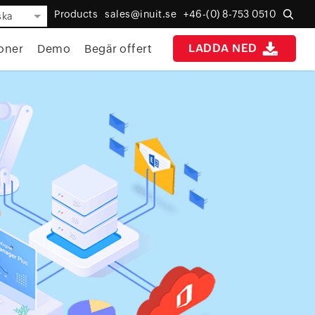
Products
sales@inuit.se
+46-(0) 8-753 0510
ska
LADDA NED
oner
Demo
Begär offert