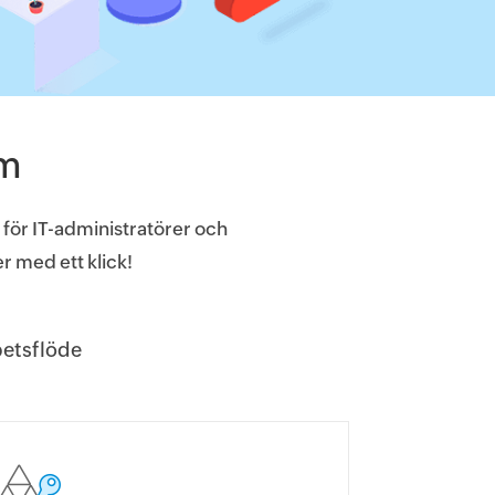
em
 för IT-administratörer och
 med ett klick!
betsflöde