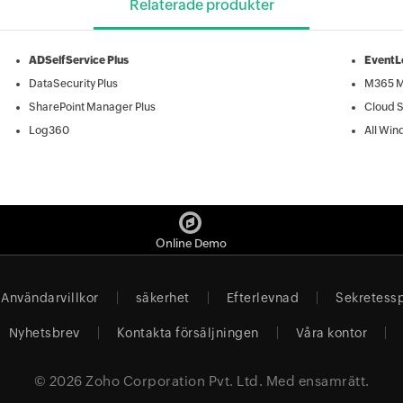
Relaterade produkter
ADSelfService Plus
EventL
DataSecurity Plus
M365 M
SharePoint Manager Plus
Cloud S
Log360
All Win
Online Demo
Användarvillkor
säkerhet
Efterlevnad
Sekretessp
Nyhetsbrev
Kontakta försäljningen
Våra kontor
© 2026
Zoho Corporation Pvt. Ltd.
Med ensamrätt.