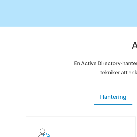
A
En Active Directory-hanter
tekniker att en
Hantering