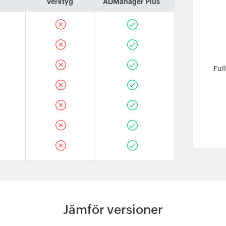
verktyg
ADManager Plus
Ful
Jämför versioner