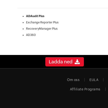
ADAudit Plus
Exchange Reporter Plus
RecoveryManager Plus
AD360
Ladda ned
Om oss
EULA
Affiliate Programs