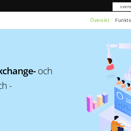
sven
Översikt
Funkti
xchange-
och
h -