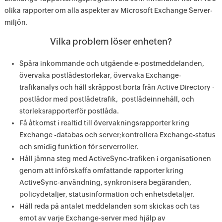
olika rapporter om alla aspekter av Microsoft Exchange Server-
miljön.
Vilka problem löser enheten?
Spåra inkommande och utgående e-postmeddelanden,
övervaka postlådestorlekar, övervaka Exchange-
trafikanalys och håll skräppost borta från Active Directory -
postlådor med postlådetrafik, postlådeinnehåll, och
storleksrapporterför postlåda.
Få åtkomst i realtid till övervakningsrapporter kring
Exchange -databas och server;kontrollera Exchange-status
och smidig funktion för serverroller.
Håll jämna steg med ActiveSync-trafiken i organisationen
genom att införskaffa omfattande rapporter kring
ActiveSync-användning, synkronisera begäranden,
policydetaljer, statusinformation och enhetsdetaljer.
Håll reda på antalet meddelanden som skickas och tas
emot av varje Exchange-server med hjälp av