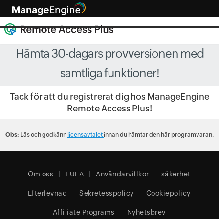
Hämta 30-dagars provversionen med
samtliga funktioner!
Tack för att du registrerat dig hos ManageEngine
Remote Access Plus!
Obs:
Läs och godkänn
licensavtalet
innan du hämtar den här programvaran.
Om oss
EULA
Användarvillkor
säkerhet
Efterlevnad
Sekretesspolicy
Cookiepolicy
Affiliate Programs
Nyhetsbrev