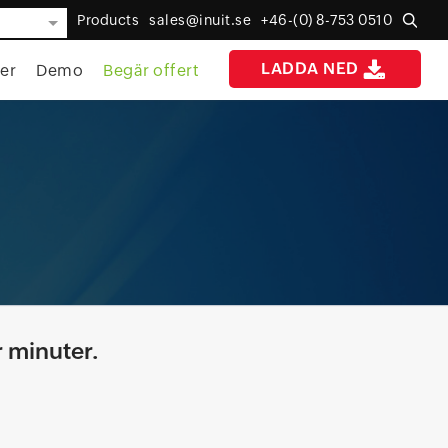
Products
sales@inuit.se
+46-(0) 8-753 0510
ska
LADDA NED
er
Demo
Begär offert
r minuter.