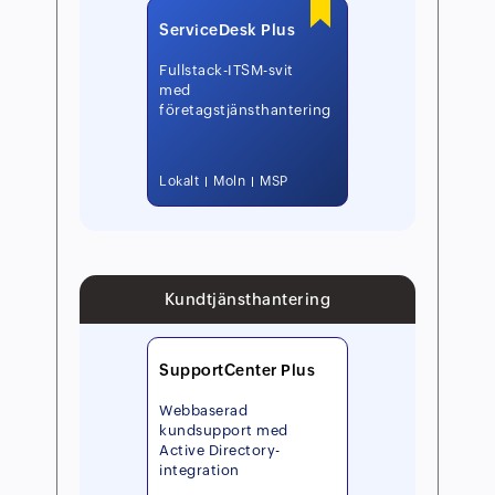
ServiceDesk Plus
Fullstack-ITSM-svit
med
företagstjänsthantering
Lokalt
Moln
MSP
Kundtjänsthantering
SupportCenter Plus
Webbaserad
kundsupport med
Active Directory-
integration