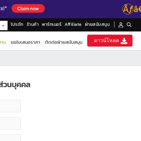
Ãƒâ
โปรดัก
ร้านค้า
พาร์ทเนอร์
Affiliate
ฝ่ายสนับสนุน
ดาวน์โหลด
งาน
ขอใบเสนอราคา
ติดต่อฝ่ายสนับสนุน
ส่วนบุคคล