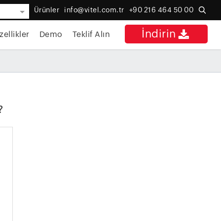
Ürünler
info@vitel.com.tr
+90 216 464 50 00
İndirin
zellikler
Demo
Teklif Alın
?