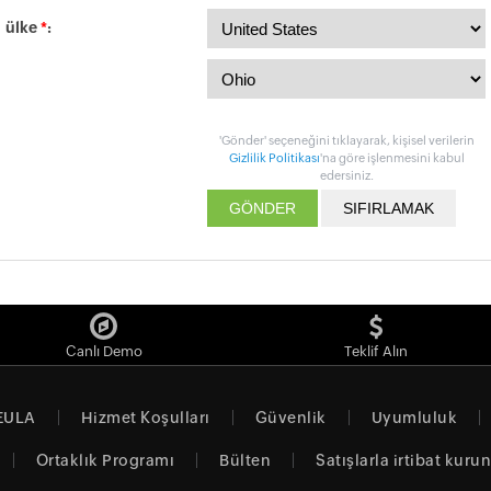
ülke
*
:
'Gönder' seçeneğini tıklayarak, kişisel verilerin
Gizlilik Politikası
'na göre işlenmesini kabul
edersiniz.
Canlı Demo
Teklif Alın
EULA
Hizmet Koşulları
Güvenlik
Uyumluluk
Ortaklık Programı
Bülten
Satışlarla irtibat kurun