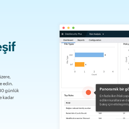
eşif
üzere,
e edin.
Panoramik bir 
 30 günlük
1
En fazla ilke ihlali yap
e kadar
edilen kurallara ve da
bakış için etkileşiml