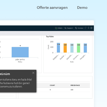
Offerte aanvragen
Demo
görünüm
an kullanıcılara, en fazla ihlal
ha fazlasına hızlı bir genel
i panomuzu kullanın.