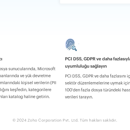
cı
PCI DSS, GDPR ve daha fazlasıyl
uyumluluğu sağlayın
sya sunucularında, Microsoft
banlarında ve yük devretme
PCI DSS, GDPR ve daha fazlasını i
larındaki kişisel verilerin (PII
sektör düzenlemelerine uymak içi
lığını keşfedin, kategorilere
100'den fazla dosya türündeki has
nları katalog haline getirin.
verileri tarayın.
©
2024
Zoho Corporation Pvt. Ltd. Tüm hakları saklıdır.