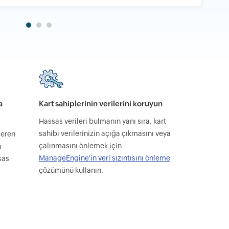
a
Kart sahiplerinin verilerini koruyun
Hassas verileri bulmanın yanı sıra, kart
sahibi verilerinizin açığa çıkmasını veya
çeren
çalınmasını önlemek için
n
ManageEngine'in veri sızıntısını önleme
sas
çözümünü kullanın.