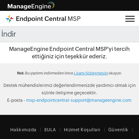
İndir
ManageEngine Endpoint Central MSP'yi tercih
ettiğiniz için teşekkür ederiz.
Not:
Bu ​​yazılımı indirmeden önce
Lisans Sözleşmesini
okuyun.
Destek mühendislerimiz değerlendirmenizde yardımcı olmak için
sizinle iletişime geçecektir.
E-posta -
msp-endpointcentral-support@manageengine.com
Hakkımızda
EULA
Hizmet Koşulları
Güvenlik