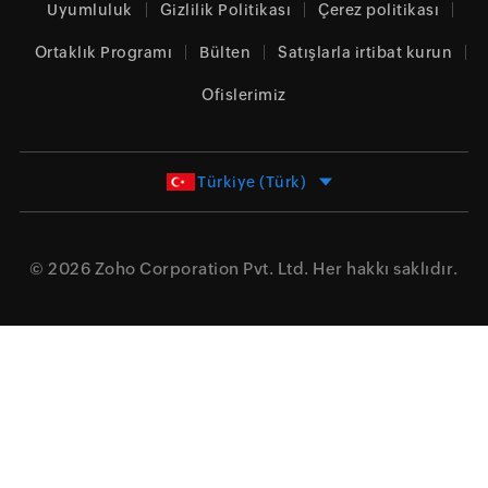
Uyumluluk
Gizlilik Politikası
Çerez politikası
Ortaklık Programı
Bülten
Satışlarla irtibat kurun
Ofislerimiz
Türkiye (Türk)
© 2026
Zoho Corporation Pvt. Ltd.
Her hakkı saklıdır.