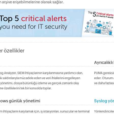
 arşive erişebilmelerine olanak sağlar.
r özellikler
Ayrıcalıklı
g Analyzer, SIEM ihtiyaçlarının karşılanmasına yardımcı olan,
PUMA gereksinim
k saldırılarıyla mücadele eden ve veri ihlallerini engelleyen
eder. Oturum a
 yönetimi, dosya bütünlüğü izleme ve gerçek zamanlı olay
ve daha fazlası 
e özelliklerini tek bir konsolda toplar.
ows günlük yönetimi
Syslog yö
 ihtiyaçlarını karşılamak için, iş istasyonları, sunucular ve terminal
Yönlendiricile