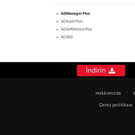
ADManager Plus
ADAudit Plus
ADSelfService Plus
AD360
İndirin
Hakkımızda
Çerez politikası