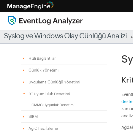
Syslog ve Windows Olay Günlüğü Analizi
A
Sy
Hızlı Bağlantılar
Günlük Yönetimi
Kri
Uygulama Günlüğü Yönetimi
BT Uyumluluk Denetimi
Event
deste
CMMC Uygunluk Denetimi
zaman
analiz
SIEM
Ağdak
Ağ Cihazı İzleme