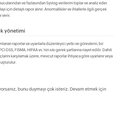
ucularından ve fazlasından Syslog verilerini toplar ve analiz eder.
yı için detaylı rapor alınır. Anormallikler ve ihlallerle ilgili gerçek
 verir.
uk yönetimi
anan raporlar ve uyarılarla düzenleyici yetki ve görevlerin, bir
CI DSS, FISMA, HIPAA vs.’nin sıkı gerek şartlarına riayet edilir. Dahili
çlarını karşılamak üzere, mevcut raporlar ihtiyaca göre uyarlanır veya
luşturulur.
yorsanız, bunu duymayı çok isteriz. Devam etmek için