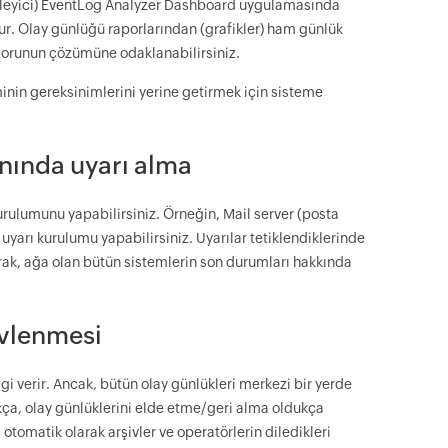
ümleyici) EventLog Analyzer Dashboard uygulamasında
ur. Olay günlüğü raporlarından (grafikler) ham günlük
e sorunun çözümüne odaklanabilirsiniz.
nin gereksinimlerini yerine getirmek için sisteme
 anında uyarı alma
kurulumunu yapabilirsiniz. Örneğin, Mail server (posta
uyarı kurulumu yapabilirsiniz. Uyarılar tetiklendiklerinde
arak, ağa olan bütün sistemlerin son durumları hakkında
ivlenmesi
gi verir. Ancak, bütün olay günlükleri merkezi bir yerde
ça, olay günlüklerini elde etme/geri alma oldukça
 otomatik olarak arşivler ve operatörlerin diledikleri