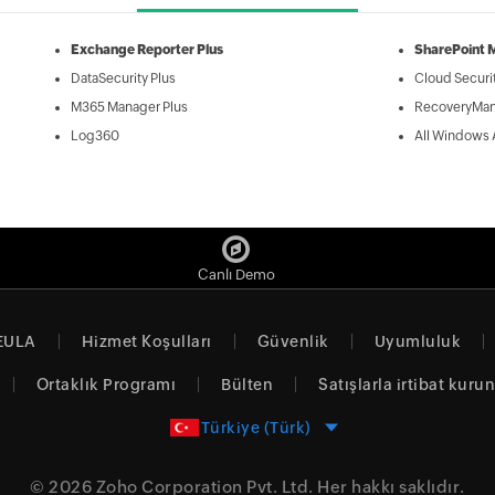
Exchange Reporter Plus
SharePoint 
DataSecurity Plus
Cloud Securit
M365 Manager Plus
RecoveryMan
Log360
All Windows 
Canlı Demo
EULA
Hizmet Koşulları
Güvenlik
Uyumluluk
Ortaklık Programı
Bülten
Satışlarla irtibat kurun
Türkiye (Türk)
© 2026
Zoho Corporation Pvt. Ltd.
Her hakkı saklıdır.