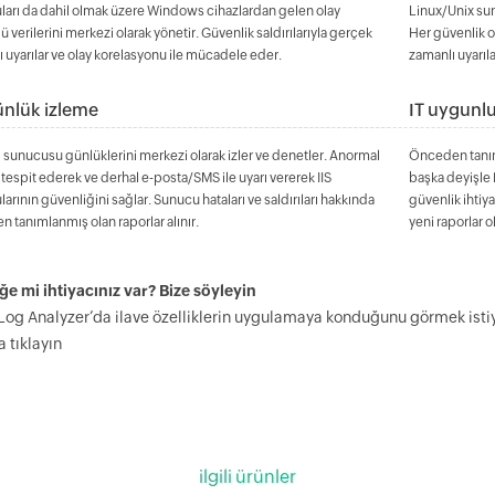
ları da dahil olmak üzere Windows cihazlardan gelen olay
Linux/Unix sun
 verilerini merkezi olarak yönetir. Güvenlik saldırılarıyla gerçek
Her güvenlik ola
 uyarılar ve olay korelasyonu ile mücadele eder.
zamanlı uyarılar
ünlük izleme
IT uygunl
 sunucusu günlüklerini merkezi olarak izler ve denetler. Anormal
Önceden tanıml
ı tespit ederek ve derhal e-posta/SMS ile uyarı vererek IIS
başka deyişle P
arının güvenliğini sağlar. Sunucu hataları ve saldırıları hakkında
güvenlik ihtiya
 tanımlanmış olan raporlar alınır.
yeni raporlar o
ğe mi ihtiyacınız var? Bize söyleyin
Log Analyzer’da ilave özelliklerin uygulamaya konduğunu görmek isti
 tıklayın
ilgili ürünler