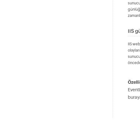
sunucu
günlüğü
zamanlı
IIS g
IIS web
olaylar
sunucul
önceden
Özelli
Event
buraya