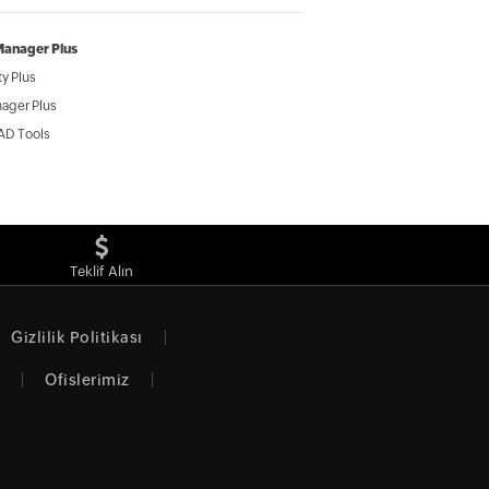
Manager Plus
y Plus
ager Plus
AD Tools
Teklif Alın
Gizlilik Politikası
Ofislerimiz