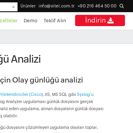
Ürünler
info@vitel.com.tr
+90 216 464 50 00
İndirin
zellikler
Demo
Teklif Alın
ü Analizi
 için Olay günlüğü analizi
Yönlendiriciler (Cisco)
, IIS, MS SQL gibi
Syslog’u
Log Analyzer uygulaması günlük dosyasını gerçek
analiz eden uygulama, alınan dosyaların günlük dosyası
 olabilir.
ğü dosyasını çözümleyen uygulama olayları toplar,