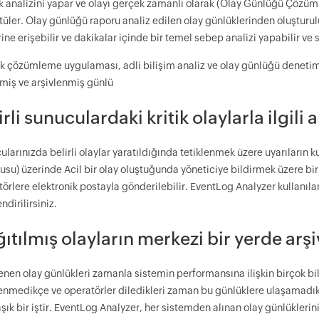
k analizini yapar ve olayı gerçek zamanlı olarak (Olay Günlüğü Çöz
üler. Olay günlüğü raporu analiz edilen olay günlüklerinden oluşturul
rine erişebilir ve dakikalar içinde bir temel sebep analizi yapabilir v
k çözümleme uygulaması, adli bilişim analiz ve olay günlüğü denetimi
lmiş ve arşivlenmiş günlü
irli sunuculardaki kritik olaylarla ilgili
larınızda belirli olaylar yaratıldığında tetiklenmek üzere uyarıların 
su) üzerinde Acil bir olay oluştuğunda yöneticiye bildirmek üzere bir 
örlere elektronik postayla gönderilebilir. EventLog Analyzer kullanıl
endirilirsiniz.
ıtılmış olayların merkezi bir yerde arş
enen olay günlükleri zamanla sistemin performansına ilişkin birçok bil
lenmedikçe ve operatörler diledikleri zaman bu günlüklere ulaşamadık
ık bir iştir. EventLog Analyzer, her sistemden alınan olay günlüklerini