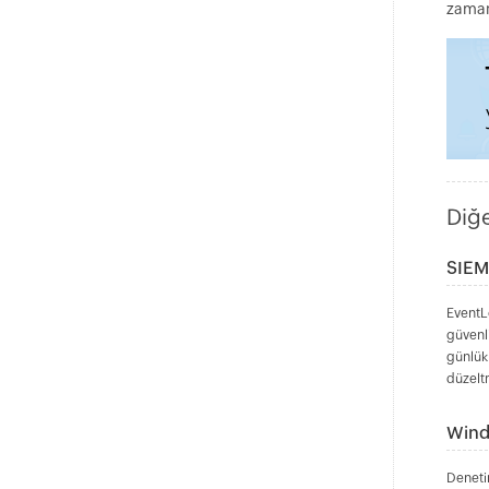
entegre SIEM
zaman
Diğe
SIEM
EventLo
güvenli
günlük
düzeltm
Wind
Denetim