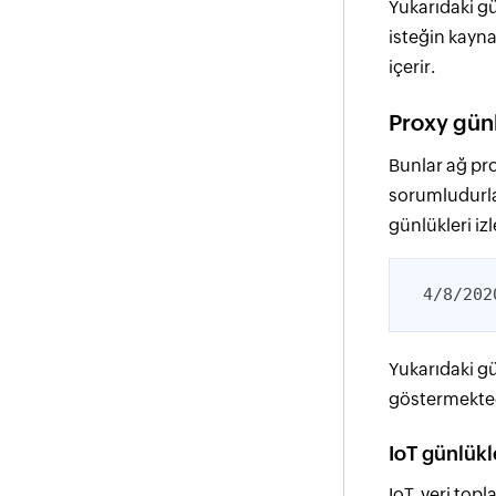
Yukarıdaki gü
isteğin kaynağ
içerir.
Proxy günl
Bunlar ağ pro
sorumludurlar
günlükleri izl
4/8/202
Yukarıdaki gü
göstermekted
IoT günlükl
IoT, veri top