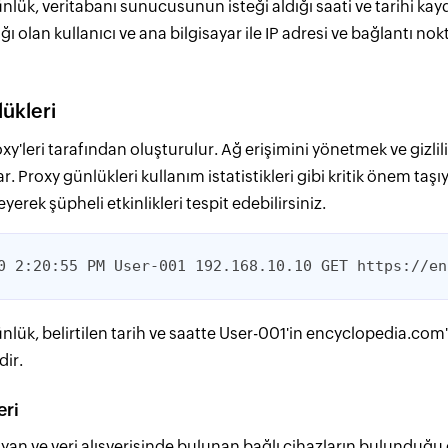
nlük, veritabanı sunucusunun isteği aldığı saati ve tarihi k
ı olan kullanıcı ve ana bilgisayar ile IP adresi ve bağlantı noktas
ükleri
xy'leri tarafından oluşturulur. Ağ erişimini yönetmek ve gizli
. Proxy günlükleri kullanım istatistikleri gibi kritik önem taşı
eyerek şüpheli etkinlikleri tespit edebilirsiniz.
0 2:20:55 PM User-001 192.168.10.10 GET https://en
nlük, belirtilen tarih ve saatte User-001'in encyclopedia.com'
ir.
eri
layan ve veri alışverişinde bulunan bağlı cihazların bulunduğu g