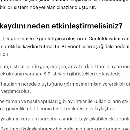
 bir IoT sisteminde yer alan cihazlar oluşturur.
kaydını neden etkinleştirmelisiniz?
i, her gün binlerce günlük girişi oluşturur. Günlük kaydının 
 sürekli bir kaydını tutmaktır. BT yöneticileri aşağıdaki nede
idir:
arı, sistem içinde gerçekleşen, arızalar dahil tüm olayları i
ek olmanın yanı sıra SIP istekleri gibi istekleri de kaydeder.
n hataların nerede oluştuğunu görmesine imkan vererek bir ür
 yardımcı olur.
e zaman ve nasıl yaptıkları gibi ayrıntılar ile kullanıcıların etkinlik
ce güvenlik tehditlerinin tespit edilmesini kolaylaştırır.
 yazılımın kurulum süreci sırasında ortaya çıkabilecek sorunlar
üzeltmeyi kolaylaştıracak biçimde uygulama performansı ve gü