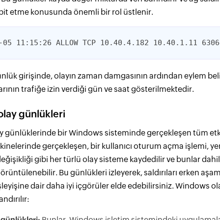
spit etme konusunda önemli bir rol üstlenir.
-05 11:15:26 ALLOW TCP 10.40.4.182 10.40.1.11 6306
ünlük girişinde, olayın zaman damgasının ardından eylem beli
rının trafiğe izin verdiği gün ve saat gösterilmektedir.
lay günlükleri
 günlüklerinde bir Windows sisteminde gerçekleşen tüm etkinl
elerinde gerçekleşen, bir kullanıcı oturum açma işlemi, yeni
değişikliği gibi her türlü olay sisteme kaydedilir ve bunlar dahi
örüntülenebilir. Bu günlükleri izleyerek, saldırıları erken aşama
leyişine dair daha iyi içgörüler elde edebilirsiniz. Windows ola
andırılır:
günlükleri:
Bunlar, Windows işletim sistemindeki uygulamala