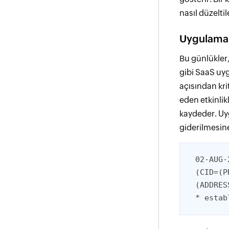
nasıl düzelti
Uygulama 
Bu günlükler
gibi SaaS uy
açısından kr
eden etkinlikl
kaydeder. Uy
giderilmesine
02-AUG-
(CID=(P
(ADDRES
* estab