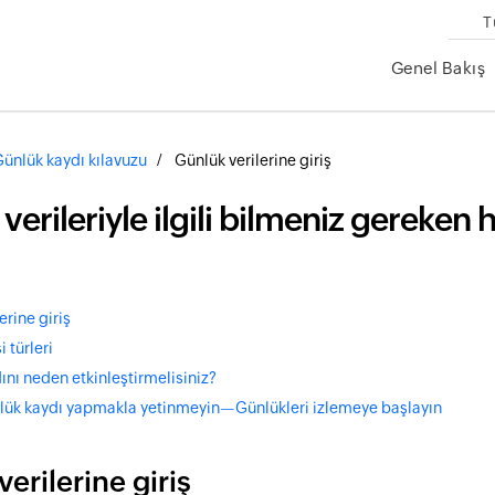
T
Genel Bakış
ünlük kaydı kılavuzu
Günlük verilerine giriş
verileriyle ilgili bilmeniz gereken 
erine giriş
 türleri
ını neden etkinleştirmelisiniz?
ük kaydı yapmakla yetinmeyin—Günlükleri izlemeye başlayın
erilerine giriş