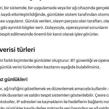
ri, bir sistemde, bir uygulamada veya bir ağ cihazında gerçekl
k kaydı etkinleştirildiğinde, günlükler sistem tarafından otom
 uygulanır. Günlük verileri, olayın parçası olan tarafları, ol
gibi ayrıntılı bilgiler verir. Dolayısıyla, operasyonel sorunları
 tespit edilmesinde önemli bir kanıt olarak işlev görürler.
erisi türleri
ni farklı biçimlerde günlükler oluşturur. BT güvenliği ve ope
günlük verisi türlerinden bazılarını aşağıda bulabilirsiniz.
z günlükleri
r, ağ trafiğini gözetlemek ve düzenlemek amacıyla kullanılır.
nlik duvarları ve saldırı tespit sistemleri gösterilebilir. Çevre
otokoller, IP adresleri ve kaynakların ile hedeflerin bağlantı 
r. Bu günlükler kayda değer miktarda veri barındırır ve ağ saldırı