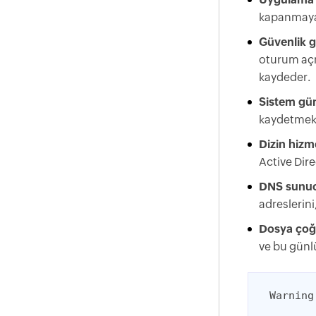
kapanmaya 
Güvenlik g
oturum açm
kaydeder.
Sistem gün
kaydetmek 
Dizin hizme
Active Dire
DNS sunuc
adreslerini
Dosya çoğa
ve bu günlü
Warning