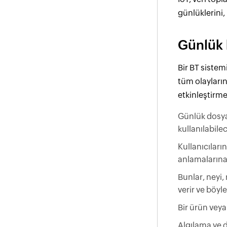
günlüklerini,
Günlük 
Bir BT sistem
tüm olayların
etkinleştirmel
Günlük dosyal
kullanılabilec
Kullanıcıları
anlamalarına
Bunlar, neyi, n
verir ve böyle
Bir ürün veya
Algılama ve d