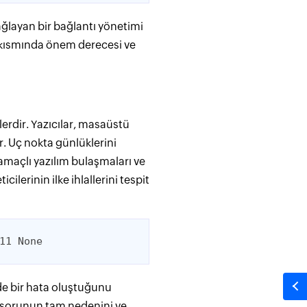
ağlayan bir bağlantı yönetimi
 kısmında önem derecesi ve
erdir. Yazıcılar, masaüstü
ir. Uç nokta günlüklerini
ü amaçlı yazılım bulaşmaları ve
ilerinin ilke ihlallerini tespit
11 None
nde bir hata oluştuğunu
, sorunun tam nedenini ve