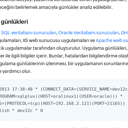
leceğini belirlemek amacıyla günlükler analiz edilebilir.
günlükleri
,
SQL veritabanı sunucuları
,
Oracle Veritabanı sunucuları
,
DH
gulamaları, IIS web sunucusu uygulamaları ve
Apache web su
itik uygulamalar tarafından oluşturulur. Uygulama günlükleri
er ile ilgili bilgiler içerir. Bunlar, hatalardan bilgilendirme ola
gulama günlüklerinin izlenmesi, bir uygulamanın sorunlarının
 yardımcı olur.
2013 17:38:48 * (CONNECT_DATA=(SERVICE_NAME=dev12c
ROGRAM=sqlplus)(HOST=oralinux1)(USER=oracle))) *
S=(PROTOCOL=tcp)(HOST=192.168.2.121)(PORT=21165))
lish * dev12c * 0