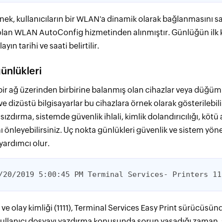
nek, kullanıcıların bir WLAN'a dinamik olarak bağlanmasını s
lan WLAN AutoConfig hizmetinden alınmıştır. Günlüğün ilk
yın tarihi ve saati belirtilir.
ünlükleri
bir ağ üzerinden birbirine balanmış olan cihazlar veya düğüml
 ve dizüstü bilgisayarlar bu cihazlara örnek olarak gösterilebil
i sızdırma, sistemde güvenlik ihlali, kimlik dolandırıcılığı, köt
 önleyebilirsiniz. Uç nokta günlükleri güvenlik ve sistem yönetic
yardımcı olur.
/20/2019 5:00:45 PM Terminal Services- Printers 11
ve olay kimliği (1111), Terminal Services Easy Print sürücüsü
r kullanıcı dosyayı yazdırma konusunda sorun yaşadığı zaman