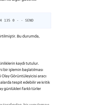
4 135 0 - - SEND
rtilmiştir. Bu durumda,
iklerin kaydı tutulur.
 bir işlemin başlatılması
li Olay Görüntüleyicisi aracı
larda tespit edebilir ve kritik
y günlükleri farklı türler
r tarafından, bir uygulamayı