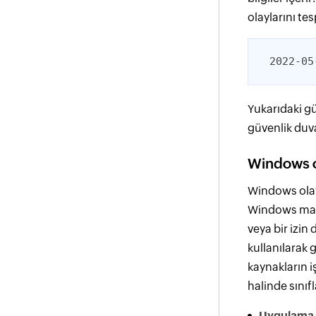
olaylarını te
2022-05
Yukarıdaki g
güvenlik duva
Windows o
Windows olay
Windows makin
veya bir izin 
kullanılarak g
kaynakların iş
halinde sınıfl
Uygulama 