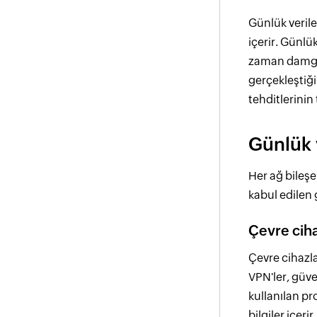
Günlük verile
içerir. Günlü
zaman damgası
gerçekleştiği 
tehditlerinin
Günlük v
Her ağ bileşe
kabul edilen 
Çevre ciha
Çevre cihazla
VPN'ler, güve
kullanılan pr
bilgiler içeri