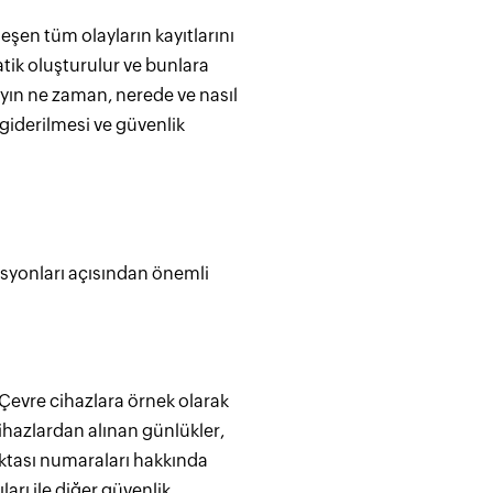
eşen tüm olayların kayıtlarını
atik oluşturulur ve bunlara
ayın ne zaman, nerede ve nasıl
n giderilmesi ve güvenlik
rasyonları açısından önemli
 Çevre cihazlara örnek olarak
 cihazlardan alınan günlükler,
noktası numaraları hakkında
ları ile diğer güvenlik