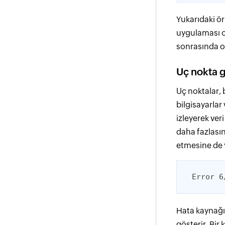
Yukarıdaki ör
uygulaması o
sonrasında ola
Uç nokta g
Uç noktalar, 
bilgisayarlar
izleyerek ver
daha fazlasını
etmesine de 
Error 6
Hata kaynağı 
gösterir. Bi