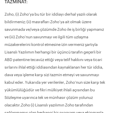
TAZMİNAT:
Zoho, (i) Zoho’ya bu tür bir iddiayı derhal yazılı olarak
bildirmeniz; (ii) masrafları Zoho’ya ait olmak üzere
savunmada ve/veya çözümde Zoho ile iş birliği yapmanız
ve (iii) Zoho’nun savunmayı ve ilgili tüm uzlaşma
müzakerelerini kontrol etmesine izin vermeniz şartıyla
Lisanslı Yazılımın herhangi bir üçüncü tarafın geçerli bir
ABD patentine tecavüz ettiği veya telif hakkını veya ticari
sırlarını ihlal ettiği iddiasından kaynaklanan her tür iddia,
dava veya işleme karşı sizi tazmin etmeyi ve savunmayı
kabul eder. Yukarıda yer verilenler, Zoho’nun size karşı tek
yükümlülüğüdür ve fikri mülkiyet ihlali açısından bu
Sözleşme uyarınca tek ve münhasır çözüm yolunuz
olacaktır.Zoho (i) Lisanslı yazılımın Zoho tarafından
sağlanmamış olan herhangi bir program veya ekipmanla