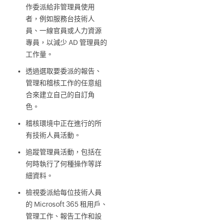
作委派給非管理員使用
者，例如服務台技術人
員、一線官員或人力資源
專員，以減少 AD 管理員的
工作量。
透過選取要委派的報告、
管理和稽核工作的任意組
合來建立自己的自訂角
色。
稽核環境中正在進行的所
有技術人員活動。
追蹤管理員活動，包括在
何時執行了何種操作等詳
細資料。
檢視委派給每位技術人員
的 Microsoft 365 租用戶、
管理工作、報告工作和設