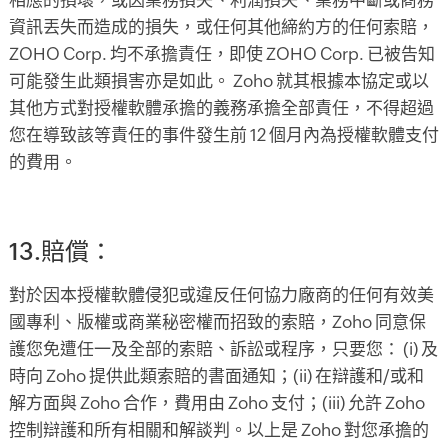
相應的損壞，或因業務損失、利潤損失、業務中斷或商務
資訊丟失而造成的損失，或任何其他締約方的任何索賠，
ZOHO Corp. 均不承擔責任，即使 ZOHO Corp. 已被告知
可能發生此類損害亦是如此。 Zoho 就其根據本協定或以
其他方式對授權軟體承擔的義務承擔全部責任，不得超過
您在導致該等責任的事件發生前 12 個月內為授權軟體支付
的費用。
13.賠償：
對於因本授權軟體侵犯或違反任何協力廠商的任何有效美
國專利、版權或商業秘密權而招致的索賠，Zoho 同意保
護您免遭任一及全部的索賠、訴訟或程序，只要您： (i) 及
時向 Zoho 提供此類索賠的書面通知；(ii) 在辯護和/或和
解方面與 Zoho 合作，費用由 Zoho 支付；(iii) 允許 Zoho
控制辯護和所有相關和解談判。以上是 Zoho 對您承擔的