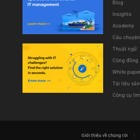
Blog
Insights
Academy
Câu chuyện
Thuật ngữ
Cộng đồng
White pape
Tài liệu sả
Công cụ tìm
Giới thiệu về chúng tôi