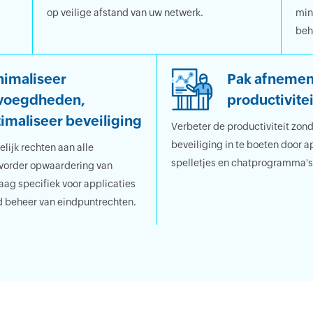
op veilige afstand van uw netwerk.
min
beh
imaliseer
Pak afneme
voegdheden,
productivitei
imaliseer beveiliging
Verbeter de productiviteit zon
beveiliging in te boeten door a
lijk rechten aan alle
spelletjes en chatprogramma's
evorder opwaardering van
aag specifiek voor applicaties
 beheer van eindpuntrechten.