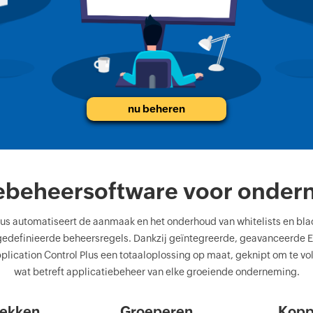
nu beheren
iebeheersoftware voor onder
lus automatiseert de aanmaak en het onderhoud van whitelists en blac
gedefinieerde beheersregels. Dankzij geïntegreerde, geavanceerde E
ication Control Plus een totaaloplossing op maat, geknipt om te v
wat betreft applicatiebeheer van elke groeiende onderneming.
ekken
Groeperen
Kopp