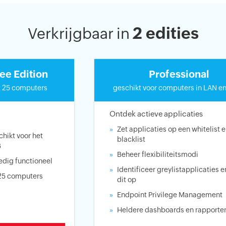
2 edities
Verkrijgbaar in
ee Edition
Professional
t 25 computers
geschikt voor computers in LAN 
Ontdek actieve applicaties
Zet applicaties op een whitelist 
hikt voor het
blacklist
B
Beheer flexibiliteitsmodi
edig functioneel
Identificeer greylistapplicaties e
 25 computers
dit op
Endpoint Privilege Management
Heldere dashboards en rapporte