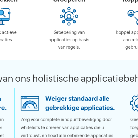
 actieve
Groepering van
Koppel ap
caties.
applicaties op basis
aan rel
van regels.
gebrui
van ons holistische applicatiebe
n
Weiger standaard alle
re.
gebrekkige applicaties.
en
Zorg voor complete eindpuntbeveiliging door
Gee
r
whitelists te creëren van applicaties die u
toe
et
vertrouwt, en houd alle onbekende applicaties
geb