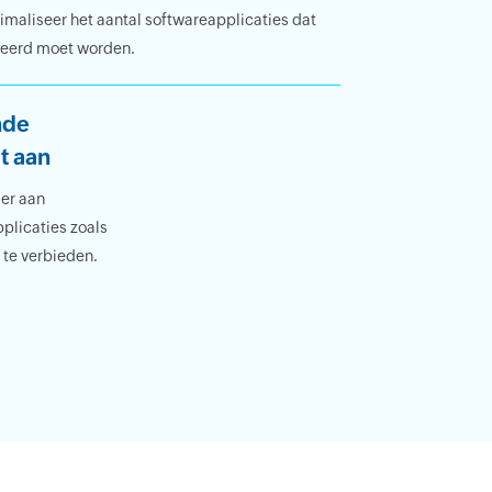
imaliseer het aantal softwareapplicaties dat
eerd moet worden.
nde
t aan
der aan
pplicaties zoals
 te verbieden.