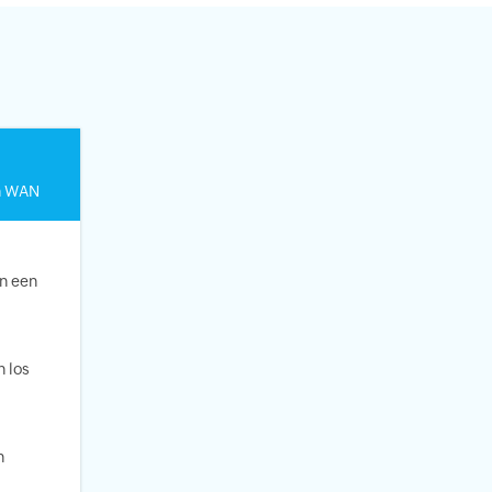
en WAN
en een
n los
n