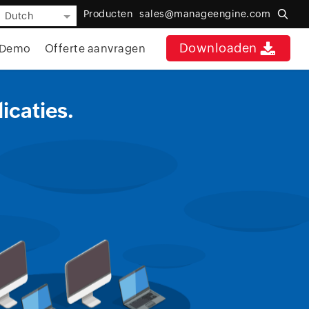
Producten
sales@manageengine.com
Dutch
Downloaden
Demo
Offerte aanvragen
icaties.