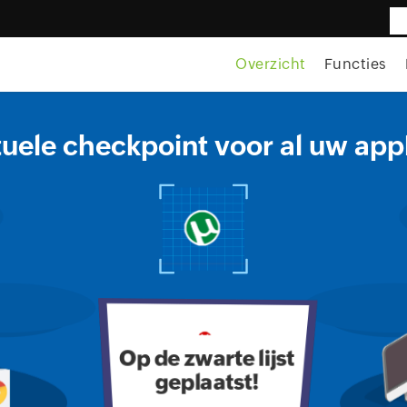
Overzicht
Functies
tuele checkpoint voor al uw appl
Op de zwarte lijst
geplaatst!