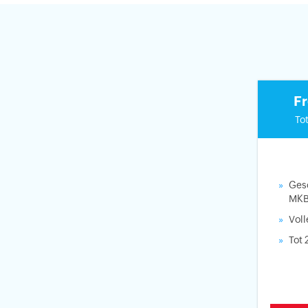
Fr
To
Gesc
MK
Voll
Tot