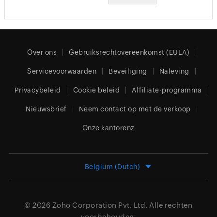
Over ons
Gebruiksrechtovereenkomst (EULA)
Servicevoorwaarden
Beveiliging
Naleving
Privacybeleid
Cookie beleid
Affiliate-programma
Nieuwsbrief
Neem contact op met de verkoop
Onze kantorenz
Belgium (Dutch)
© 2026
Zoho Corporation Pvt. Ltd.
Alle rechten
voorbehouden.