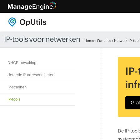
IP-tools voor netwerken
Home
»
Functies
» Netwerk-IP-too
DHCP-bewaking
IP-
detectie IP-adresconflicten
inf
IP-scannen
IP-tools
Grat
De IP-too
systeemde