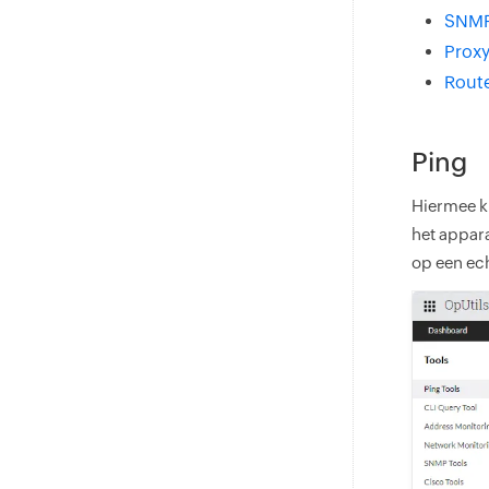
SNMP
Proxy
Rout
Ping
Hiermee k
het appara
op een ec