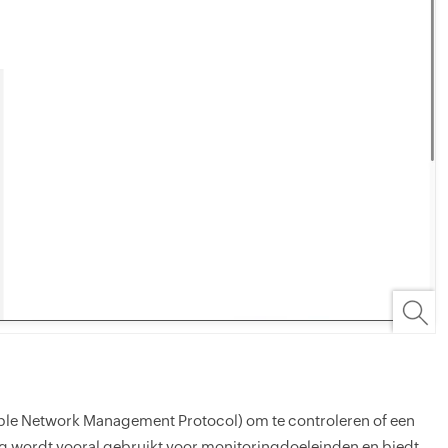
mple Network Management Protocol) om te controleren of een
ng wordt vooral gebruikt voor monitoringdoeleinden en biedt