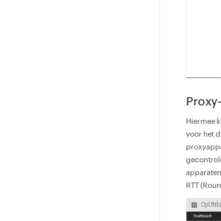
Proxy
Hiermee ku
voor het 
proxyappa
gecontrole
apparaten
RTT (Roun