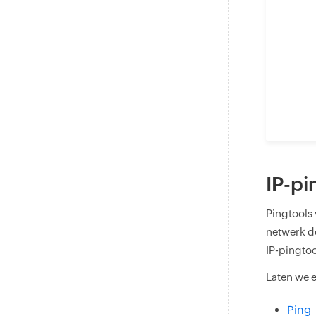
IP-pi
Pingtools 
netwerk d
IP-pingto
Laten we e
Ping