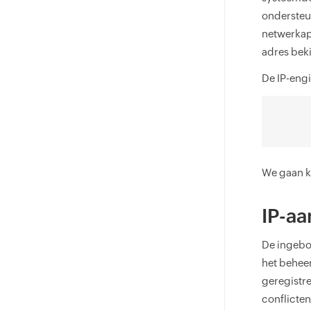
ondersteu
netwerkapp
adres bek
De IP-eng
We gaan k
IP-aa
De ingebo
het behee
geregistre
conflicte