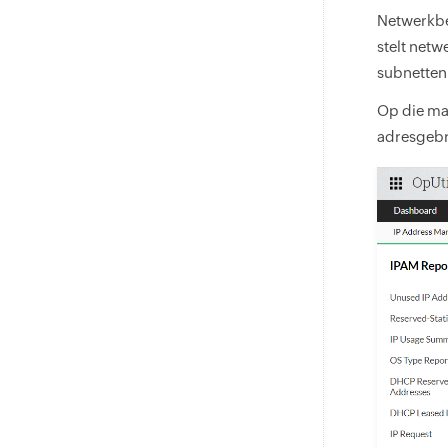
Netwerkbeh
stelt netw
subnetten
Op die ma
adresgebr