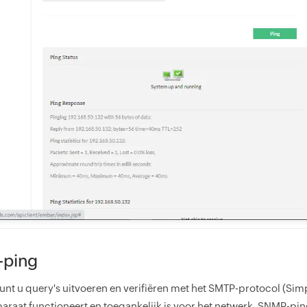
ping
unt u query's uitvoeren en verifiëren met het SMTP-protocol (Si
raat functioneert en toegankelijk is voor het netwerk. SNMP-pi