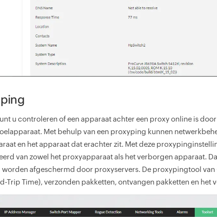
-ping
nt u controleren of een apparaat achter een proxy online is door 
doelapparaat. Met behulp van een proxyping kunnen netwerkbehee
raat en het apparaat dat erachter zit. Met deze proxypinginstel
erd van zowel het proxyapparaat als het verborgen apparaat. Dat
 worden afgeschermd door proxyservers. De proxypingtool van O
d-Trip Time), verzonden pakketten, ontvangen pakketten en het v