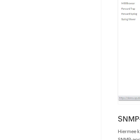
SNMP-
Hiermee k
SNMP-appa