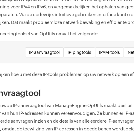
ning voor IPv4 en IPv6, en vergemakkelijken het ophalen van geg
araten. Via de codevrije, intuïtieve gebruikersinterface kunt u 
ijken. Dat maakt probleemloze netwerkbewaking en efficiënte p
ineeringtoolset van OpUtils omvat het volgende:
IP-aanvraagtool
IP-pingtools
IPAM-tools
Ne
ijken hoe u met deze IP-tools problemen op uw netwerk op een ef
nvraagtool
uwde IP-aanvraagtool van ManageEngine OpUtils maakt deel ui
r van hun IP-adressen kunnen vereenvoudigen. Ze kunnen er IP-aa
erde aanvragen inzien en de details van alle eerdere IP-aanvragen b
n, omdat de toewijzing van IP-adressen in goede banen wordt gele