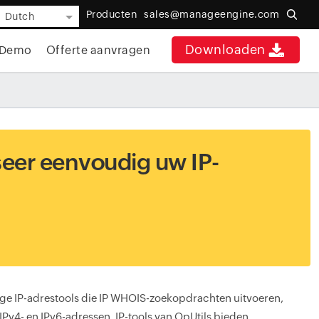
Producten
sales@manageengine.com
Dutch
Downloaden
Demo
Offerte aanvragen
iseer eenvoudig uw IP-
ige IP-adrestools die IP WHOIS-zoekopdrachten uitvoeren,
v4- en IPv6-adressen. IP-tools van OpUtils bieden