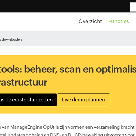
Overzicht
Functies
ls downloaden
tools: beheer, scan en optimal
rastructuur
is de eerste stap zetten
Live demo plannen
ls van ManageEngine OpUtils zijn vormen een verzameling kracht
tailupdates ophalen en DNS- en DHCP-bewaking uitvoeren voor IP